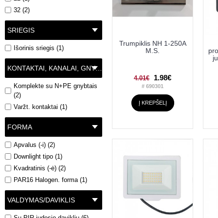
50 (1)
32 (2)
SRIEGIS
Trumpiklis NH 1-250A
Išorinis sriegis (1)
M.S.
pr
j
KONTAKTAI, KANALAI, GNYBTAI
1.98€
4.01€
Komplekte su N+PE gnybtais
# 690301
(2)
Į KREPŠELĮ
Varžt. kontaktai (1)
FORMA
Apvalus (-i) (2)
Downlight tipo (1)
Kvadratinis (-ė) (2)
PAR16 Halogen. forma (1)
VALDYMAS/DAVIKLIS
Su PIR judesio davikliu (6)