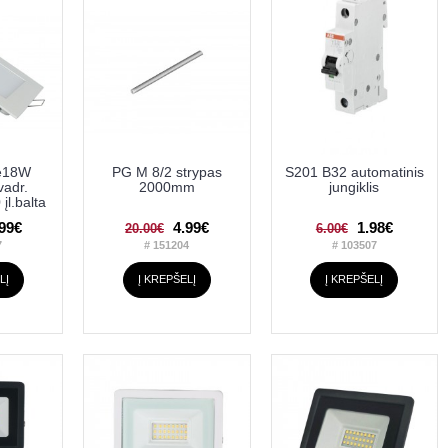
ė18W
PG M 8/2 strypas
S201 B32 automatinis
vadr.
2000mm
jungiklis
l.balta
.99€
4.99€
1.98€
20.00€
6.00€
7
# 151204
# 103507
LĮ
Į KREPŠELĮ
Į KREPŠELĮ