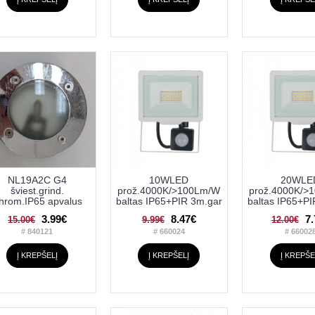
NL19A2C G4
10WLED
20WLE
šviest.grind.
prož.4000K/>100Lm/W
prož.4000K/>
hrom.IP65 apvalus
baltas IP65+PIR 3m.gar
baltas IP65+P
3.99€
8.47€
7
15.00€
9.99€
12.00€
# 840121
# 660024
# 66002
Į KREPŠELĮ
Į KREPŠELĮ
Į KREPŠE