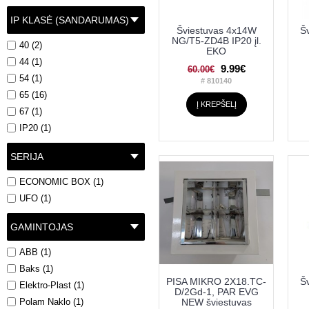
IP KLASĖ (SANDARUMAS)
Šviestuvas 4x14W
Š
NG/T5-ZD4B IP20 įl.
40 (2)
EKO
44 (1)
9.99€
60.00€
54 (1)
# 810140
65 (16)
Į KREPŠELĮ
67 (1)
IP20 (1)
SERIJA
ECONOMIC BOX (1)
UFO (1)
GAMINTOJAS
ABB (1)
Baks (1)
PISA MIKRO 2X18.TC-
Š
Elektro-Plast (1)
D/2Gd-1, PAR EVG
Polam Naklo (1)
NEW šviestuvas