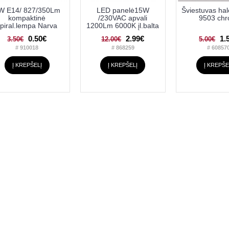
W E14/ 827/350Lm
LED panelė15W
Šviestuvas hal
kompaktinė
/230VAC apvali
9503 ch
piral.lempa Narva
1200Lm 6000K įl.balta
0.50€
2.99€
1.
3.50€
12.00€
5.00€
# 910018
# 868259
# 60857
Į KREPŠELĮ
Į KREPŠELĮ
Į KREPŠE