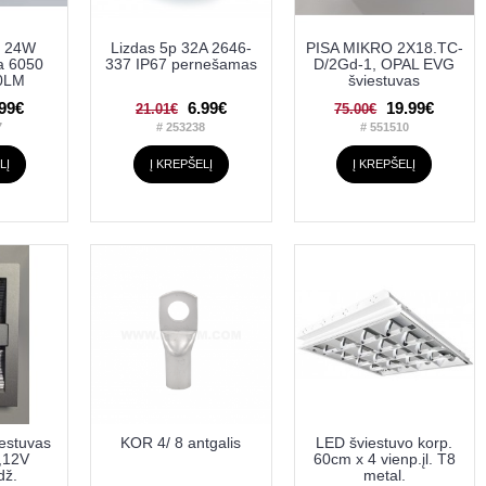
ė 24W
Lizdas 5p 32A 2646-
PISA MIKRO 2X18.TC-
 6050
337 IP67 pernešamas
D/2Gd-1, OPAL EVG
00LM
šviestuvas
.99€
6.99€
19.99€
21.01€
75.00€
7
# 253238
# 551510
LĮ
Į KREPŠELĮ
Į KREPŠELĮ
estuvas
KOR 4/ 8 antgalis
LED šviestuvo korp.
,12V
60cm x 4 vienp.įl. T8
dž.
metal.