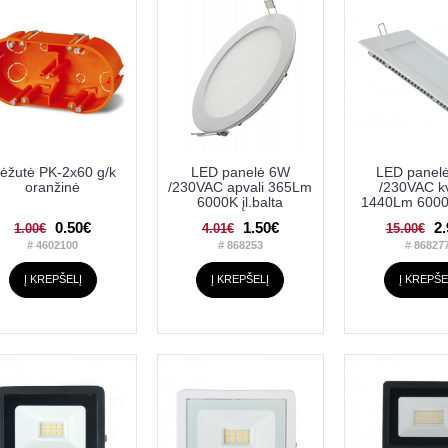
ėžutė PK-2x60 g/k
LED panelė 6W
LED panel
oranžinė
/230VAC apvali 365Lm
/230VAC k
6000K įl.balta
1440Lm 6000 į
0.50€
1.50€
2
1.00€
4.01€
15.00€
# 4602100
# 868253
# 86827
Į KREPŠELĮ
Į KREPŠELĮ
Į KREPŠE