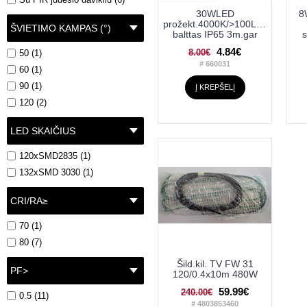
30WLED
8
prožekt.4000K/>100Lm/W
ŠVIETIMO KAMPAS (°)
balttas IP65 3m.gar
s
4.84€
8.00€
50 (1)
# 660031
60 (1)
90 (1)
Į KREPŠELĮ
120 (2)
LED SKAIČIUS
120xSMD2835 (1)
132xSMD 3030 (1)
CRI/RA≥
70 (1)
80 (7)
Šild.kil. TV FW 31
PF>
120/0.4x10m 480W
59.99€
240.00€
0.5 (11)
# 4803853460