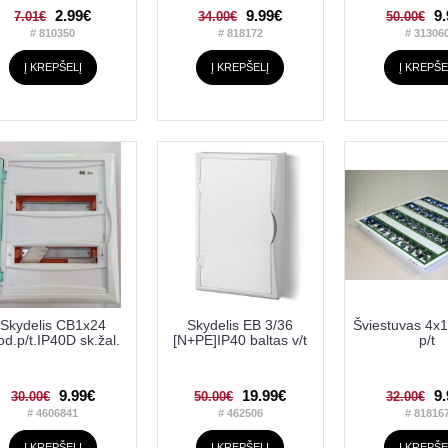
2.99€
9.99€
9
7.01€
34.00€
50.00€
# 810350
# 818172
# 31306
Į KREPŠELĮ
Į KREPŠELĮ
Į KREPŠE
Skydelis CB1x24
Skydelis EB 3/36
Šviestuvas 4x
d.p/t.IP40D sk.žal.
[N+PE]IP40 baltas v/t
p/t
9.99€
19.99€
9
30.00€
50.00€
32.00€
# 4606841
# 462506
# 81816
Į KREPŠELĮ
Į KREPŠELĮ
Į KREPŠE