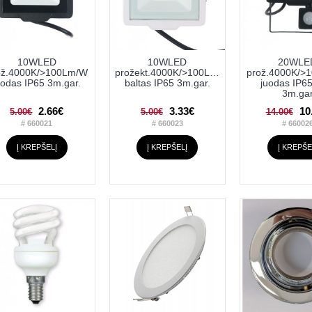
10WLED
10WLED
20WLE
ož.4000K/>100Lm/W
prožekt.4000K/>100Lm/W
prož.4000K/>
uodas IP65 3m.gar.
baltas IP65 3m.gar.
juodas IP6
3m.ga
2.66€
3.33€
10
5.00€
5.00€
14.00€
# 660021
# 660023
# 66002
Į KREPŠELĮ
Į KREPŠELĮ
Į KREPŠE