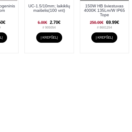
ogeninis
UC-1.5/10mm; laikiklių
150W HB šviestuvas
rom
maišelis(100 vnt)
4000K 135Lm/W IP65
Tope
50€
2.70€
69.99€
6.00€
250.00€
0
# 905054
# 8601254
LĮ
Į KREPŠELĮ
Į KREPŠELĮ