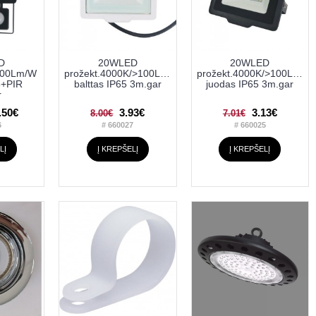
D
20WLED
20WLED
100Lm/W
prožekt.4000K/>100Lm/W
prožekt.4000K/>100Lm/W
5+PIR
balttas IP65 3m.gar
juodas IP65 3m.gar
r
.50€
3.93€
3.13€
8.00€
7.01€
6
# 660027
# 660025
LĮ
Į KREPŠELĮ
Į KREPŠELĮ