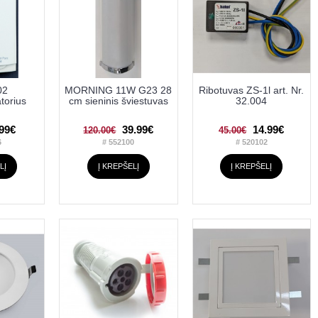
02
MORNING 11W G23 28
Ribotuvas ZS-1l art. Nr.
torius
cm sieninis šviestuvas
32.004
.99€
39.99€
14.99€
120.00€
45.00€
6
# 552100
# 520102
LĮ
Į KREPŠELĮ
Į KREPŠELĮ