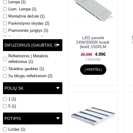
Lempa (1)
Lium. Lempa (1)
Montažinė dežutė (1)
Paskirstymo skydas (2)
Pramoninės jungtys (1)
Sandėlio valymas (9)
LED panelė
24W/3000K kvadr.
Skambutis (1)
DIFUZORIUS (GAUBTAS, REFLEKTORIUS)
Įleidž.1500LM
Sriegis M8 (1)
4.99€
20.00€
Reflektorinis | Metalinis
Šviestuvas (4)
# 8601692
reflektorius (1)
Skaidrus gaubtas (1)
Į KREPŠELĮ
Su blizgiu reflektorium (2)
POLIŲ SK.
1 (1)
5 (1)
POTIPIS
Lizdas (1)