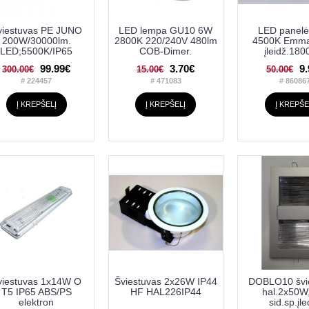
viestuvas PE JUNO
LED lempa GU10 6W
LED panel
200W/30000lm.
2800K 220/240V 480lm
4500K Emma
LED;5500K/IP65
COB-Dimer.
įleidž.18
99.99€
3.70€
9
300.00€
15.00€
50.00€
# 224457
# 471083
# 86086
Į KREPŠELĮ
Į KREPŠELĮ
Į KREPŠE
viestuvas 1x14W O
Šviestuvas 2x26W IP44
DOBLO10 švi
T5 IP65 ABS/PS
HF HAL226IP44
hal.2x50W
elektron
sid.sp.įle