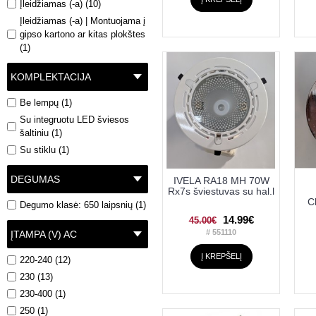
Įleidžiamas (-a) (10)
Įleidžiamas (-a) | Montuojama į
gipso kartono ar kitas plokštes
(1)
KOMPLEKTACIJA
Be lempų (1)
Su integruotu LED šviesos
šaltiniu (1)
Su stiklu (1)
DEGUMAS
IVELA RA18 MH 70W
Rx7s šviestuvas su hal.l
C
Degumo klasė: 650 laipsnių (1)
14.99€
45.00€
# 551110
ĮTAMPA (V) AC
Į KREPŠELĮ
220-240 (12)
230 (13)
230-400 (1)
250 (1)