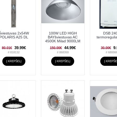
Šviestuvas 2x54W
100W LED HIGH
DSB 24
POLARIS A25 DL
BAYšviestuvas AC
termoregulia
4500K Milad 9000LM
39.99€
44.99€
9
80.01€
150.00€
30.00€
# 818132
# 868359
# 68006
Į KREPŠELĮ
Į KREPŠELĮ
Į KREPŠE