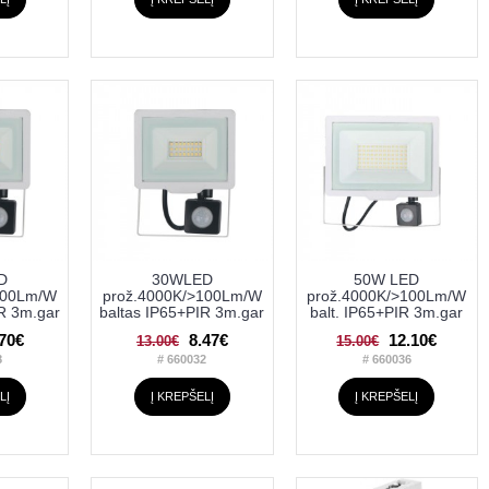
D
30WLED
50W LED
100Lm/W
prož.4000K/>100Lm/W
prož.4000K/>100Lm/W
IR 3m.gar
baltas IP65+PIR 3m.gar
balt. IP65+PIR 3m.gar
.70€
8.47€
12.10€
13.00€
15.00€
8
# 660032
# 660036
LĮ
Į KREPŠELĮ
Į KREPŠELĮ