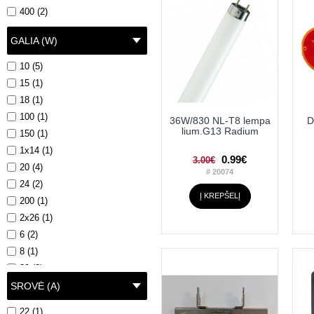
400 (2)
GALIA (W)
10 (5)
15 (1)
18 (1)
100 (1)
36W/830 NL-T8 lempa
D
lium.G13 Radium
150 (1)
1x14 (1)
0.99€
3.00€
20 (4)
# 20074
24 (2)
Į KREPŠELĮ
200 (1)
2x26 (1)
6 (2)
8 (1)
30 (2)
36 (1)
SROVĖ (A)
4x14 (2)
22 (1)