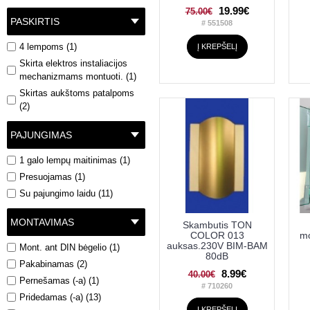
19.99€
75.00€
PASKIRTIS
# 551508
4 lempoms (1)
Į KREPŠELĮ
Skirta elektros instaliacijos
mechanizmams montuoti. (1)
Skirtas aukštoms patalpoms
(2)
PAJUNGIMAS
1 galo lempų maitinimas (1)
Presuojamas (1)
Su pajungimo laidu (11)
MONTAVIMAS
Skambutis TON
COLOR 013
mo
auksas.230V BIM-BAM
Mont. ant DIN bėgelio (1)
80dB
Pakabinamas (2)
8.99€
40.00€
Pernešamas (-a) (1)
# 710260
Pridedamas (-a) (13)
Į KREPŠELĮ