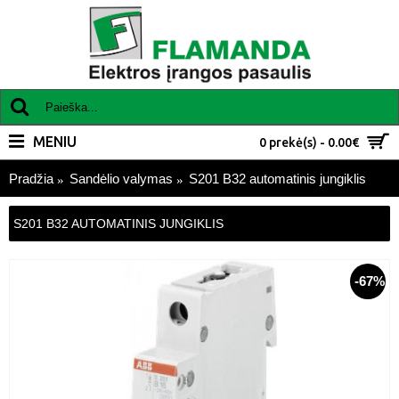
MENIU
0 prekė(s) - 0.00€
Pradžia
Sandėlio valymas
S201 B32 automatinis jungiklis
S201 B32 AUTOMATINIS JUNGIKLIS
-67%