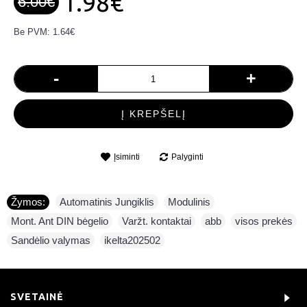
1.98€
6.00€
Be PVM: 1.64€
-
+
Į KREPŠELĮ
Įsiminti
Palyginti
Žymos:
Automatinis Jungiklis
,
Modulinis
,
Mont. Ant DIN bėgelio
,
Varžt. kontaktai
,
abb
,
visos prekės
,
Sandėlio valymas
,
ikelta202502
SVETAINĖ