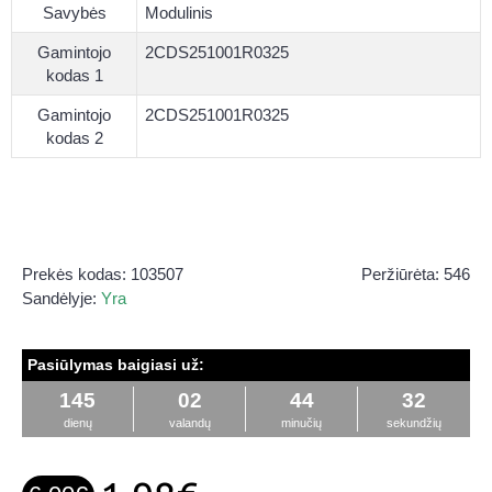
Savybės
Modulinis
Gamintojo
2CDS251001R0325
kodas 1
Gamintojo
2CDS251001R0325
kodas 2
Prekės kodas:
103507
Peržiūrėta: 546
Sandėlyje:
Yra
Pasiūlymas baigiasi už:
145
02
44
32
dienų
valandų
minučių
sekundžių