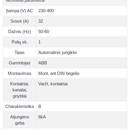
Techniniai parametrai
Įtampa (V) AC
230-400
Srovė (A)
32
Dažnis (Hz)
50-60
Polių sk.
1
Tipas
Automatinis jungiklis
Gamintojas
ABB
Montavimas
Mont. ant DIN bėgelio
Kontaktai,
Varžt. kontaktai
kanalai,
gnybtai
Charakteristika
B
Atjungimo
6kA
geba