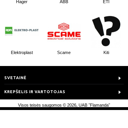
Hager
ABB
ETI
Elektroplast
Scame
Kiti
SVETAINĖ
KREPŠELIS IR VARTOTOJAS
Visos teisės saugomos © 2026, UAB "Flamanda"