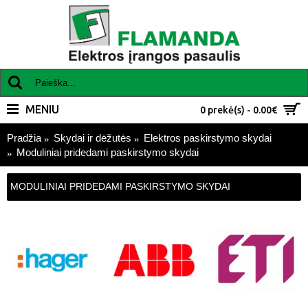
MENIU
0 prekė(s) - 0.00€
Pradžia
Skydai ir dėžutės
Elektros paskirstymo skydai
Moduliniai pridedami paskirstymo skydai
MODULINIAI PRIDEDAMI PASKIRSTYMO SKYDAI