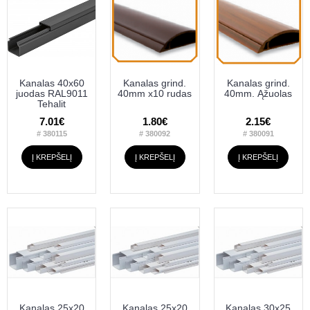
Kanalas 40x60
Kanalas grind.
Kanalas grind.
juodas RAL9011
40mm x10 rudas
40mm. Ąžuolas
Tehalit
7.01€
1.80€
2.15€
# 380115
# 380092
# 380091
Į KREPŠELĮ
Į KREPŠELĮ
Į KREPŠELĮ
Kanalas 25x20
Kanalas 25x20
Kanalas 30x25