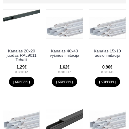
Kanalas 20x20
Kanalas 40x40
Kanalas 15x10
juodas RAL9011
vyšnios imitacija
uosio imitacija
Tehalit
1.29€
1.62€
0.90€
# 380112
# 381617
# 381411
Į KREPŠELĮ
Į KREPŠELĮ
Į KREPŠELĮ