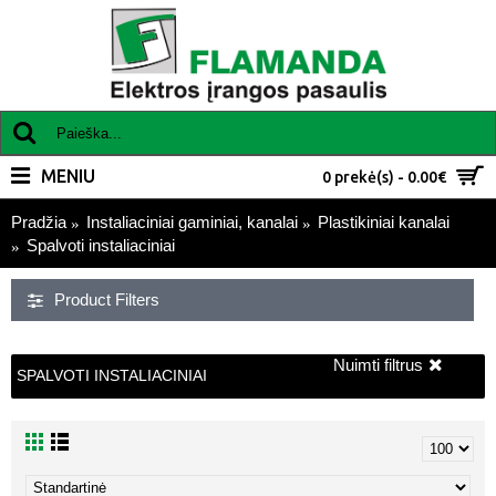
MENIU
0 prekė(s) - 0.00€
Pradžia
Instaliaciniai gaminiai, kanalai
Plastikiniai kanalai
Spalvoti instaliaciniai
Product Filters
Nuimti filtrus
SPALVOTI INSTALIACINIAI