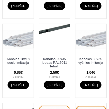
Į KREPŠELĮ
Į KREPŠELĮ
Į KREPŠELĮ
Kanalas 18x18
Kanalas 20x35
Kanalas 30x25
uosio imitacija
juodas RAL9011
vyšnios imitacija
Tehalit
0.86€
2.50€
1.04€
# 381413
# 380113
# 381615
Į KREPŠELĮ
Į KREPŠELĮ
Į KREPŠELĮ