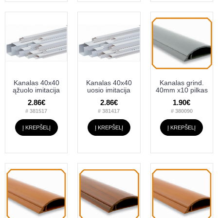
Kanalas 40x40
Kanalas 40x40
Kanalas grind.
ąžuolo imitacija
uosio imitacija
40mm x10 pilkas
2.86€
2.86€
1.90€
# 381517
# 381417
# 380090
Į KREPŠELĮ
Į KREPŠELĮ
Į KREPŠELĮ