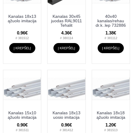
Kanalas 18x13
Kanalas 30x45
40x40
ąžuolo imitacija
juodas RAL9011
kanalas/rehau
Tehalit
dr.k..lep 732886
0.96€
4.36€
1.38€
# 381512
# 380114
# 381112
Į KREPŠELĮ
Į KREPŠELĮ
Į KREPŠELĮ
Kanalas 15x10
Kanalas 18x13
Kanalas 18x18
ąžuolo imitacija
uosio imitacija
ąžuolo imitacija
0.90€
0.96€
1.20€
# 381511
# 381412
# 381513