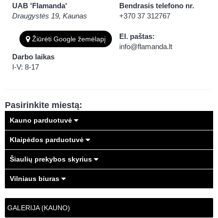
UAB 'Flamanda'
Bendrasis telefono nr.
Draugystės 19, Kaunas
+370 37 312767
El. paštas:
Žiūrėti Google žemėlapį
info@flamanda.lt
Darbo laikas
I-V: 8-17
Pasirinkite miestą:
Kauno parduotuvė
Klaipėdos parduotuvė
Šiaulių prekybos skyrius
Vilniaus biuras
GALERIJA (KAUNO)