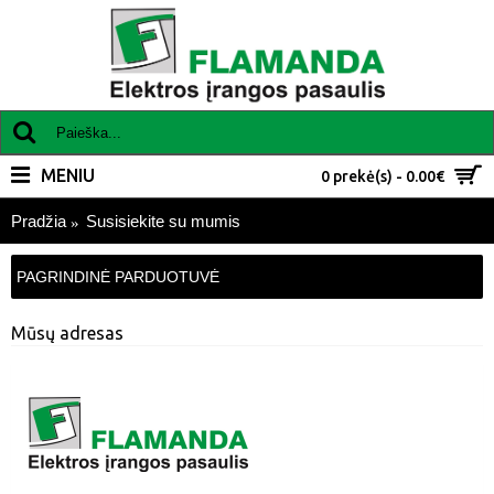
MENIU
0 prekė(s) - 0.00€
Pradžia
Susisiekite su mumis
PAGRINDINĖ PARDUOTUVĖ
Mūsų adresas