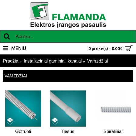
MENIU
0 prekė(s) - 0.00€
Pradžia
Instaliaciniai gaminiai, kanalai
Vamzdžiai
VAMZDŽIAI
Gofruoti
Tiesūs
Spiraliniai