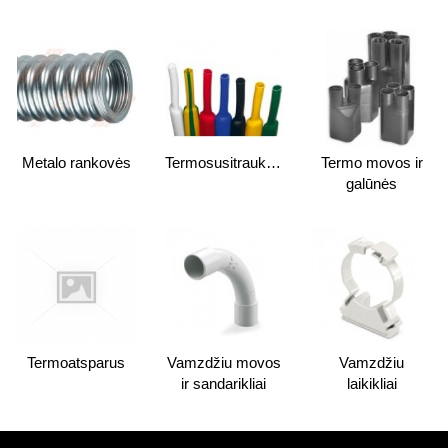
Metalo rankovės
Termosusitraukiantys
Termo movos ir
galūnės
Termoatsparus
Vamzdžiu movos
Vamzdžiu
ir sandarikliai
laikikliai