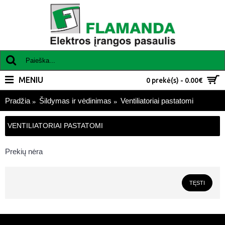
MENIU
0 prekė(s) - 0.00€
Pradžia
Šildymas ir vėdinimas
Ventiliatoriai pastatomi
VENTILIATORIAI PASTATOMI
Prekių nėra
TĘSTI