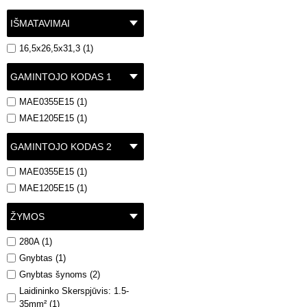
IŠMATAVIMAI
16,5x26,5x31,3 (1)
GAMINTOJO KODAS 1
MAE0355E15 (1)
MAE1205E15 (1)
GAMINTOJO KODAS 2
MAE0355E15 (1)
MAE1205E15 (1)
ŽYMOS
280A (1)
Gnybtas (1)
Gnybtas šynoms (2)
Laidininko Skerspjūvis: 1.5-
35mm² (1)