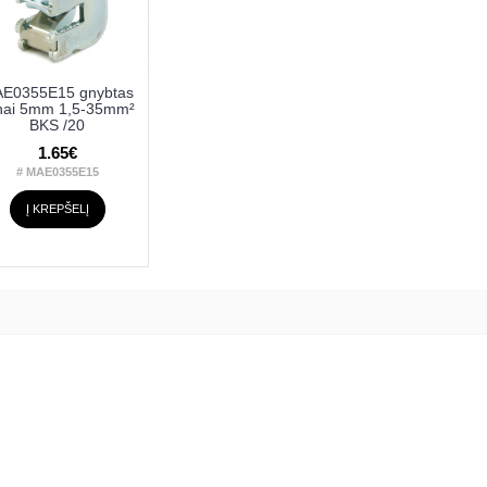
E0355E15 gnybtas
nai 5mm 1,5-35mm²
BKS /20
1.65€
# MAE0355E15
Į KREPŠELĮ