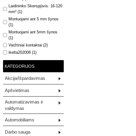
Laidininko Skerspjūvis: 16-120
mm² (1)
Montuojami ant 5 mm šynos
(1)
Montuojami ant 5mm šynos.
(1)
Varžtiniai kontaktai (2)
ikelta202008 (1)
ikelta202504 (1)
KATEGORIJOS
tekamat (1)
visos prekės (2)
Akcija/Išpardavimas
Apšvietimas
Automatizavimas ir
valdymas
Automobiliams
Darbo sauga