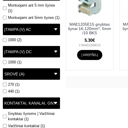
Montuojami ant 5 mm šynos
(1)
Montuojami ant 5mm šynos (1)
MAE1205E15 gnybtas
MA
šynai 16-120mm*, 5mm
šy
ĮTAMPA (V) AC
/10 BKS
1000 (2)
5.30€
# MAE1205E15
ĮTAMPA (V) DC
Į KREPŠELĮ
1000 (1)
SROVĖ (A)
270 (1)
440 (1)
KONTAKTAI, KANALAI, GNYBTAI
Gnybtas šynoms | Varžtiniai
kontaktai (1)
Varžtiniai kontaktai (1)