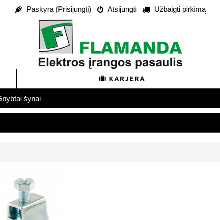
Paskyra (Prisijungti)
Atsijungti
Užbaigti pirkimą
KARJERA
nybtai šynai