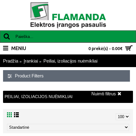
MENIU
0 prekė(s) - 0.00€
Pradžia
Įrankiai
Peiliai, izoliacijos nuėmikliai
Product Filters
Nuimti filtrus
PEILIAI, IZOLIACIJOS NUĖMIKLIAI