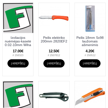
Izoliacijos
Peilis elektriko
Peilis 18mm Sx98
nuėmėjas-kasetė
200mm 2820EF2
laužomais
0.02-10mm Wiha
ašmenimis
17.00€
12.50€
4.20€
# 258323
# 2507812
# 250512
Į KREPŠELĮ
Į KREPŠELĮ
Į KREPŠELĮ