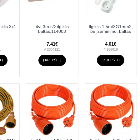
iklis 3x1
4vt.3m.s/ž ilgiklis
Ilgiklis 1.5m/3G1mm2,
s
baltas,114003
be įžeminimo, baltas
7.41€
4.01€
1
# 2804121
# 286018
LĮ
Į KREPŠELĮ
Į KREPŠELĮ