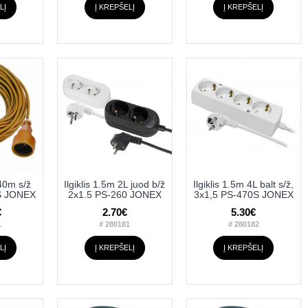
LĮ
Į KREPŠELĮ
Į KREPŠELĮ
 40m s/ž
Ilgiklis 1.5m 2L juod b/ž
Ilgiklis 1.5m 4L balt s/ž,
S JONEX
2x1.5 PS-260 JONEX
3x1,5 PS-470S JONEX
€
2.70€
5.30€
1
# 280181
# 280182
LĮ
Į KREPŠELĮ
Į KREPŠELĮ