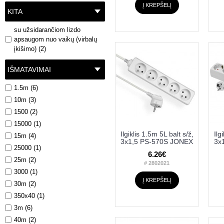
Į KREPŠELĮ
KITA
su užsidarančiom lizdo
apsaugom nuo vaikų (virbalų
įkišimo) (2)
IŠMATAVIMAI
1.5m (6)
10m (3)
1500 (2)
15000 (1)
Ilgiklis 1.5m 5L balt s/ž,
Ilg
15m (4)
3x1,5 PS-570S JONEX
3x
25000 (1)
6.26€
25m (2)
# 2802021
3000 (1)
Į KREPŠELĮ
30m (2)
350x40 (1)
3m (6)
40m (2)