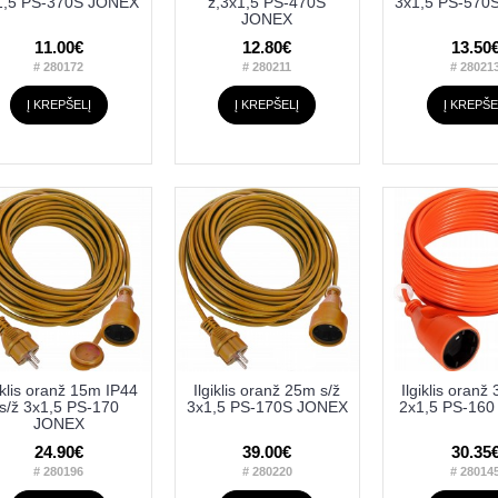
1,5 PS-370S JONEX
ž,3x1,5 PS-470S
3x1,5 PS-570
JONEX
11.00€
12.80€
13.50
# 280172
# 280211
# 28021
Į KREPŠELĮ
Į KREPŠELĮ
Į KREPŠE
iklis oranž 15m IP44
Ilgiklis oranž 25m s/ž
Ilgiklis oranž
s/ž 3x1,5 PS-170
3x1,5 PS-170S JONEX
2x1,5 PS-16
JONEX
24.90€
39.00€
30.35
# 280196
# 280220
# 28014