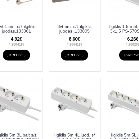
vt.1.5m .s/ž ilgiklis
3vt.5m. s/ž ilgiklis
Ilgiklis 1.5m 5L
juodas,133001
juodas ,133005
3x1,5 PS-570
4.92€
8.60€
6.26€
# 2804118
# 2804119
# 28020
Į KREPŠELĮ
Į KREPŠELĮ
Į KREPŠE
giklis 5m 3L balt s/ž
Ilgiklis 5m 4L juod. s/
Ilgiklis 5m 5L 