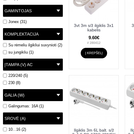
GAMINTOJAS
Jonex (31)
3vt 3m s/ž ilgiklis 3x1
3
kabelis
KOMPLEKTACIJA
9.60€
# 280412
Su rėmeliu ilgikliui suvynioti (2)
su jungikliu (1)
Į KREPŠELĮ
ĮTAMPA (V) AC
220/240 (5)
230 (8)
GALIA (W)
Galingumas: 16A (1)
SROVĖ (A)
10...16 (2)
Ilgiklis 3m 6L balt. s/ž
Il