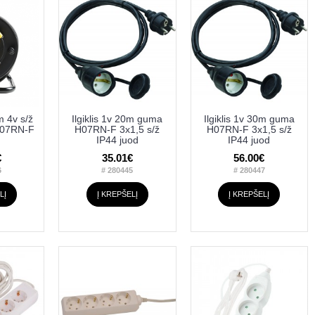
5m 4v s/ž
Ilgiklis 1v 20m guma
Ilgiklis 1v 30m guma
H07RN-F
H07RN-F 3x1,5 s/ž
H07RN-F 3x1,5 s/ž
IP44 juod
IP44 juod
€
35.01€
56.00€
6
# 280445
# 280447
LĮ
Į KREPŠELĮ
Į KREPŠELĮ