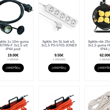
lgiklis 1v 10m guma
Ilgiklis 3m 5L balt s/ž,
Ilgiklis-ritė 2
07RN-F 3x1,5 s/ž
3x1,5 PS-570S JONEX
3x1,5 guma 
IP44 juod
IP44 j
19.00€
9.55€
62.00
# 280444
# 2801882
# 28044
Į KREPŠELĮ
Į KREPŠELĮ
Į KREPŠE