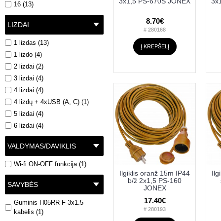
3x1,5 PS-670S JONEX
3x
16 (13)
8.70€
LIZDAI
# 280168
1 lizdas (13)
Į KREPŠELĮ
1 lizdo (4)
2 lizdai (2)
3 lizdai (4)
4 lizdai (4)
4 lizdų + 4xUSB (A, C) (1)
5 lizdai (4)
6 lizdai (4)
VALDYMAS/DAVIKLIS
Wi-fi ON-OFF funkcija (1)
Ilgiklis oranž 15m IP44
Ilg
b/ž 2x1,5 PS-160
SAVYBĖS
JONEX
17.40€
Guminis H05RR-F 3x1.5
# 280193
kabelis (1)