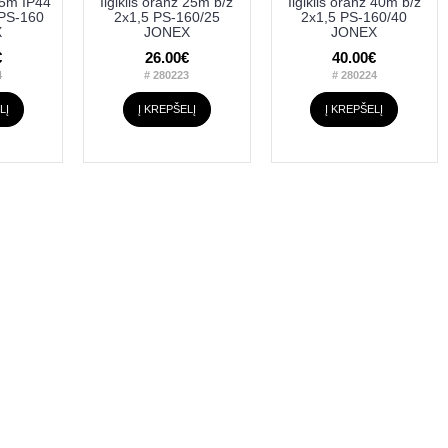
 15m IP44
Ilgiklis oranž 25m b/ž
Ilgiklis oranž 40m b/ž
 PS-160
2x1,5 PS-160/25
2x1,5 PS-160/40
X
JONEX
JONEX
€
26.00€
40.00€
4
# 280223
# 280224
LĮ
Į KREPŠELĮ
Į KREPŠELĮ