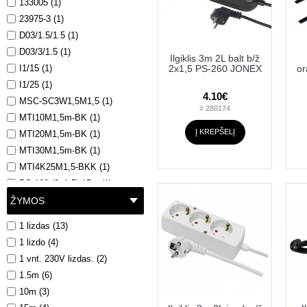
133005 (1)
5907570022607 (1)
23975-3 (1)
5907570022614 (1)
D03/1.5/1.5 (1)
5907570025721 (1)
D03/3/1.5 (1)
Ilgiklis 3m 2L balt b/ž
5907570026490 (1)
I1/15 (1)
2x1,5 PS-260 JONEX
or
5907570026728 (1)
I1/25 (1)
5907570027138 (1)
4.10€
MSC-SC3W1,5M1,5 (1)
5907570027800 (1)
# 280174
MTI10M1,5m-BK (1)
5907570027817 (1)
Į KREPŠELĮ
MTI20M1,5m-BK (1)
5907570027824 (1)
MTI30M1,5m-BK (1)
5907570028012 (1)
MTI4K25M1,5-BKK (1)
5907570028029 (1)
PS-160 (2x1.5) 15m (1)
5907570028050 (1)
PS-160 (2x1.5) IP44 15m (1)
ŽYMOS
5907570028074 (1)
PS-160 (2x1.5) IP44 15m
5907570028180 (1)
1 lizdas (13)
nawijak (1)
5907570028210 (1)
1 lizdo (4)
PS-160 IP44 (2x1,5) IP44 10m
5907570028234 (1)
(1)
1 vnt. 230V lizdas. (2)
5907570028241 (1)
PS-160/25m(2x1,5) (1)
1.5m (6)
5907570031647 (1)
PS-160/30m(2x1,5) (1)
10m (3)
5907570033092 (1)