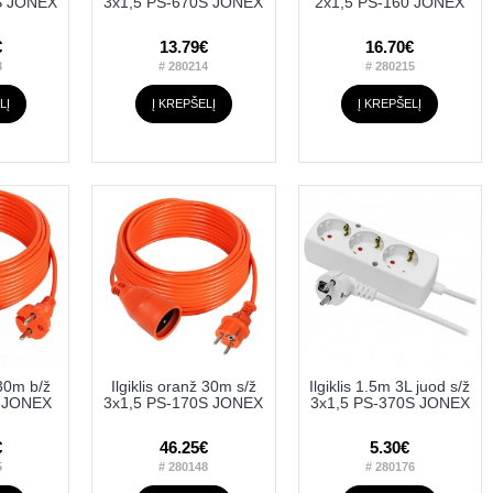
S JONEX
3x1,5 PS-670S JONEX
2x1,5 PS-160 JONEX
€
13.79€
16.70€
3
# 280214
# 280215
LĮ
Į KREPŠELĮ
Į KREPŠELĮ
 30m b/ž
Ilgiklis oranž 30m s/ž
Ilgiklis 1.5m 3L juod s/ž
0 JONEX
3x1,5 PS-170S JONEX
3x1,5 PS-370S JONEX
€
46.25€
5.30€
5
# 280148
# 280176