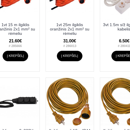
1vt 15 m ilgiklis
1vt 25m ilgiklis
3vt 1.5m s/ž ilg
anžinis 2x1 mm² su
oranžinis 2x1 mm² su
kabeli
rėmeliu
rėmeliu
21.60€
31.00€
6.50€
# 285666
# 286013
# 28041
Į KREPŠELĮ
Į KREPŠELĮ
Į KREPŠE