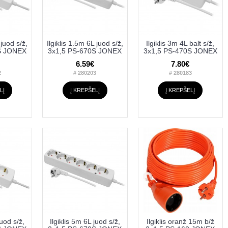
 juod s/ž,
Ilgiklis 1.5m 6L juod s/ž,
Ilgiklis 3m 4L balt s/ž,
S JONEX
3x1,5 PS-670S JONEX
3x1,5 PS-470S JONEX
6.59€
7.80€
2
# 280203
# 280183
LĮ
Į KREPŠELĮ
Į KREPŠELĮ
juod s/ž,
Ilgiklis 5m 6L juod s/ž,
Ilgiklis oranž 15m b/ž