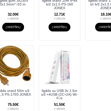
lgiklis gum.3x230V
Ilgiklis oranž 10m IP44
Ilgiklis oranž
3x1.5mm* /10 m.
b/ž 2x1,5 PS-160
s/r b/ž 2x1,5
JONEX
JONE
32.00€
12.71€
18.10
# 280018
# 280139
# 28019
Į KREPŠELĮ
Į KREPŠELĮ
Į KREPŠE
giklis oranž 50m s/ž
Ilgiklis su USB 3v 1.5m
1,5 PS-170S JONEX
s/ž +4USB (2C+2A) Wi-
Fi b
75.50€
51.50€
# 280222
# 280441