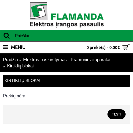
MENIU
0 prekė(s) - 0.00€
Pradžia
Elektros paskirstymas - Pramoniniai aparatai
Kirtiklių blokai
KIRTIKLIŲ BLOKAI
Prekių nėra
TĘSTI