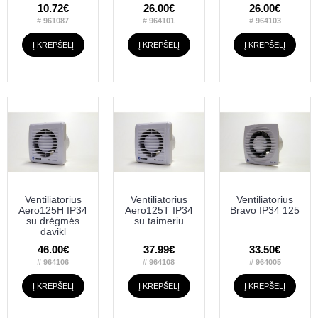
10.72€
26.00€
26.00€
# 961087
# 964101
# 964103
Į KREPŠELĮ
Į KREPŠELĮ
Į KREPŠELĮ
Ventiliatorius
Ventiliatorius
Ventiliatorius
Aero125H IP34
Aero125T IP34
Bravo IP34 125
su drėgmės
su taimeriu
davikl
46.00€
37.99€
33.50€
# 964106
# 964108
# 964005
Į KREPŠELĮ
Į KREPŠELĮ
Į KREPŠELĮ