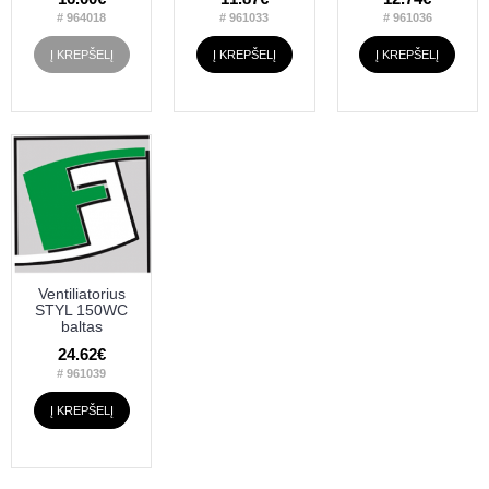
# 964018
# 961033
# 961036
Į KREPŠELĮ
Į KREPŠELĮ
Į KREPŠELĮ
Ventiliatorius
STYL 150WC
baltas
24.62€
# 961039
Į KREPŠELĮ