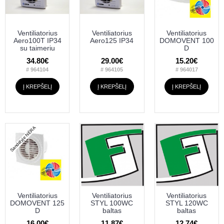
Ventiliatorius
Ventiliatorius
Ventiliatorius
Aero100T IP34
Aero125 IP34
DOMOVENT 100
su taimeriu
D
34.80€
29.00€
15.20€
# 964104
# 964105
# 964017
Į KREPŠELĮ
Į KREPŠELĮ
Į KREPŠELĮ
Sandėlyje NĖRA
Ventiliatorius
Ventiliatorius
Ventiliatorius
DOMOVENT 125
STYL 100WC
STYL 120WC
D
baltas
baltas
16.00€
11.87€
12.74€