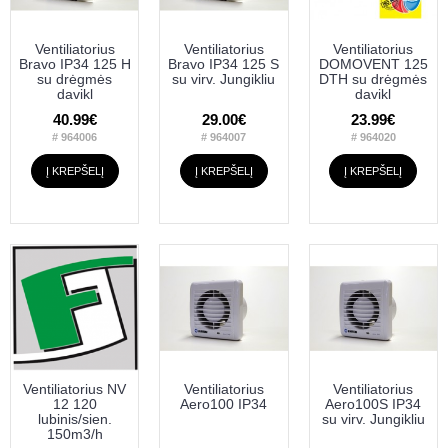
Ventiliatorius
Ventiliatorius
Ventiliatorius
Bravo IP34 125 H
Bravo IP34 125 S
DOMOVENT 125
su drėgmės
su virv. Jungikliu
DTH su drėgmės
davikl
davikl
40.99€
29.00€
23.99€
# 964006
# 964007
# 964020
Į KREPŠELĮ
Į KREPŠELĮ
Į KREPŠELĮ
Ventiliatorius NV
Ventiliatorius
Ventiliatorius
12 120
Aero100 IP34
Aero100S IP34
lubinis/sien.
su virv. Jungikliu
150m3/h