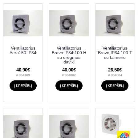
Ventiliatorius
Ventiliatorius
Ventiliatorius
Aero150 IP34
Bravo IP34 100 H
Bravo IP34 100 T
su drėgmės
su taimeriu
davikl
40.90€
40.00€
26.50€
# 964109
# 964002
# 964004
Į KREPŠELĮ
Į KREPŠELĮ
Į KREPŠELĮ