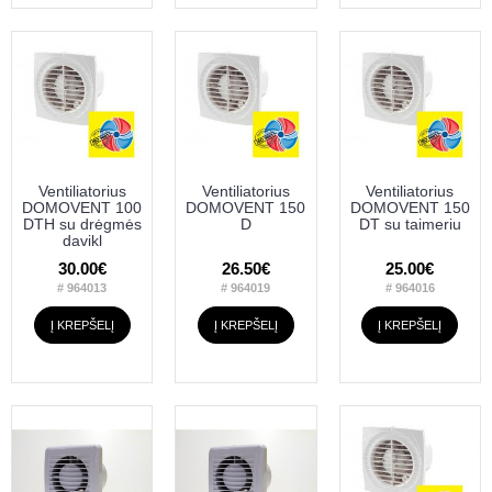
Ventiliatorius
Ventiliatorius
Ventiliatorius
DOMOVENT 100
DOMOVENT 150
DOMOVENT 150
DTH su drėgmės
D
DT su taimeriu
davikl
30.00€
26.50€
25.00€
# 964013
# 964019
# 964016
Į KREPŠELĮ
Į KREPŠELĮ
Į KREPŠELĮ