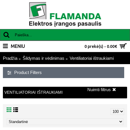
MENIU
0 prekė(s) - 0.00€
Pradžia
Šildymas ir vėdinimas
Ventiliatoriai ištraukiami
Product Filters
Nuimti filtrus
VENTILIATORIAI IŠTRAUKIAMI