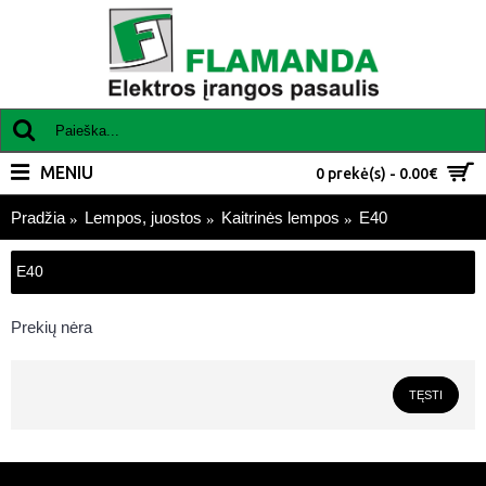
MENIU
0 prekė(s) - 0.00€
Pradžia
Lempos, juostos
Kaitrinės lempos
E40
E40
Prekių nėra
TĘSTI