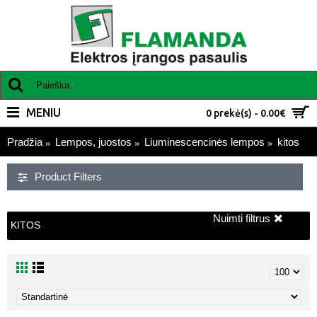
MENIU
0 prekė(s) - 0.00€
Pradžia
Lempos, juostos
Liuminescencinės lempos
kitos
Product Filters
Nuimti filtrus
KITOS