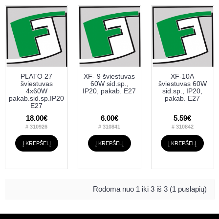
PLATO 27
XF- 9 šviestuvas
XF-10A
šviestuvas
60W sid.sp.,
šviestuvas 60W
4x60W
IP20, pakab. E27
sid.sp., IP20,
pakab.sid.sp.IP20
pakab. E27
E27
18.00€
6.00€
5.59€
# 310926
# 310841
# 310842
Į KREPŠELĮ
Į KREPŠELĮ
Į KREPŠELĮ
Rodoma nuo 1 iki 3 iš 3 (1 puslapių)