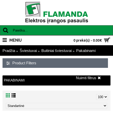
MENIU
0 prekė(s) - 0.00€
Pradžia
Šviestuvai
Buitiniai šviestuvai
Pakabinami
Product Filters
Nuimti filtrus
PAKABINAMI