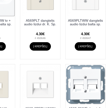
W tv +
A569PLT dangtelis
A569PLTWW dangtelis
balta sp.
audio lizdui dr. K. Sp.
audio lizdui balta sp.
4.30€
4.30€
4
# 450646
# 450647
LĮ
Į KREPŠELĮ
Į KREPŠELĮ