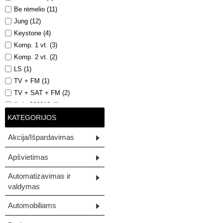
Be rėmelio (11)
Jung (12)
Keystone (4)
Komp. 1 vt. (3)
Komp. 2 vt. (2)
LS (1)
TV + FM (1)
TV + SAT + FM (2)
ikelta202212 (1)
ikelta202212g (1)
KATEGORIJOS
visos prekės (12)
Akcija/Išpardavimas
Apšvietimas
Automatizavimas ir
valdymas
Automobiliams