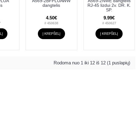
PLUA
A569-2BFPLUAWW
A569-2NWE dangtelis
is
dangtelis
RJ-45 lizdui 2v. DR. K.
SP.
4.50€
9.99€
7
# 450638
# 450627
LĮ
Į KREPŠELĮ
Į KREPŠELĮ
Rodoma nuo 1 iki 12 iš 12 (1 puslapių)