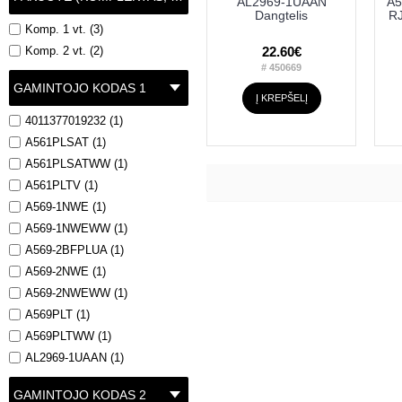
AL2969-1UAAN
A5
Dangtelis
RJ
Komp. 1 vt. (3)
22.60€
Komp. 2 vt. (2)
# 450669
GAMINTOJO KODAS 1
Į KREPŠELĮ
4011377019232 (1)
A561PLSAT (1)
A561PLSATWW (1)
A561PLTV (1)
A569-1NWE (1)
A569-1NWEWW (1)
A569-2BFPLUA (1)
A569-2NWE (1)
A569-2NWEWW (1)
A569PLT (1)
A569PLTWW (1)
AL2969-1UAAN (1)
GAMINTOJO KODAS 2