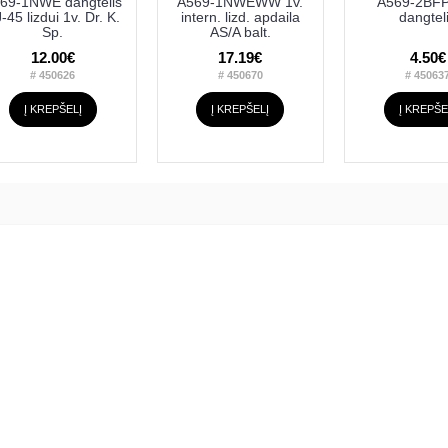
69-1NWE dangtelis
A569-1NWEWW 1v.
A569-2BF
-45 lizdui 1v. Dr. K.
intern. lizd. apdaila
dangtel
Sp.
AS/A balt.
12.00€
17.19€
4.50€
# 450626
# 450670
# 45063
Į KREPŠELĮ
Į KREPŠELĮ
Į KREPŠE