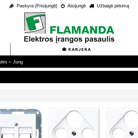
Paskyra (Prisijungti)
Atsijungti
Užbaigti pirkimą
KARJERA
utės
Jung