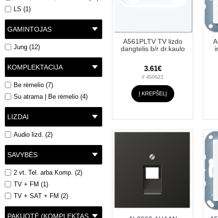
LS (1)
GAMINTOJAS
A561PLTV TV lizdo
A
Jung (12)
dangtelis b/r dr.kaulo
i
KOMPLEKTACIJA
3.61€
# 450621
Be rėmelio (7)
Į KREPŠELĮ
Su atrama | Be rėmelio (4)
LIZDAI
Audio lizd. (2)
SAVYBĖS
2 vt. Tel. arba Komp. (2)
TV + FM (1)
TV + SAT + FM (2)
PAKUOTĖ (KOMPLEKTAS, RITĖ)