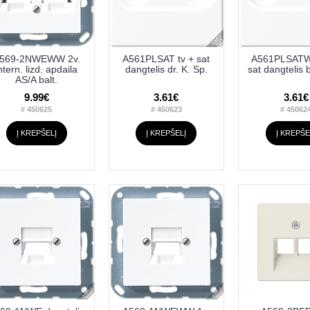
569-2NWEWW 2v.
A561PLSAT tv + sat
A561PLSATW
ntern. lizd. apdaila
dangtelis dr. K. Sp.
sat dangtelis 
AS/A balt.
9.99€
3.61€
3.61€
# 450625
# 450623
# 45062
Į KREPŠELĮ
Į KREPŠELĮ
Į KREPŠE