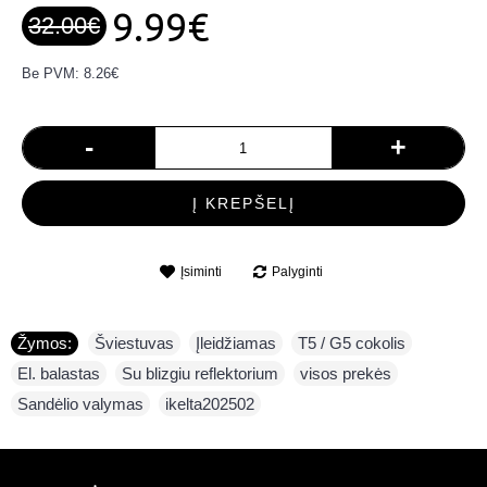
9.99€
32.00€
Be PVM: 8.26€
-
+
Į KREPŠELĮ
Įsiminti
Palyginti
Žymos:
Šviestuvas
,
Įleidžiamas
,
T5 / G5 cokolis
,
El. balastas
,
Su blizgiu reflektorium
,
visos prekės
,
Sandėlio valymas
,
ikelta202502