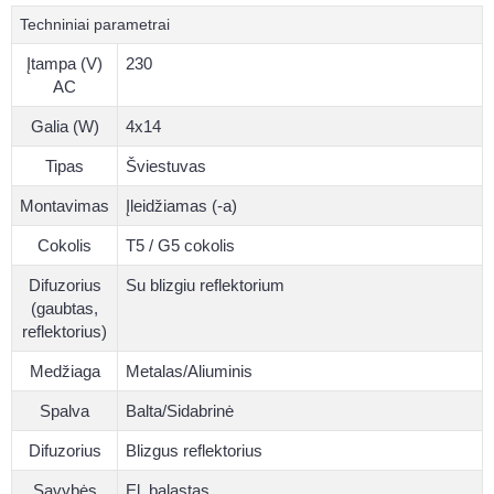
Techniniai parametrai
Įtampa (V)
230
AC
Galia (W)
4x14
Tipas
Šviestuvas
Montavimas
Įleidžiamas (-a)
Cokolis
T5 / G5 cokolis
Difuzorius
Su blizgiu reflektorium
(gaubtas,
reflektorius)
Medžiaga
Metalas/Aliuminis
Spalva
Balta/Sidabrinė
Difuzorius
Blizgus reflektorius
Savybės
El. balastas