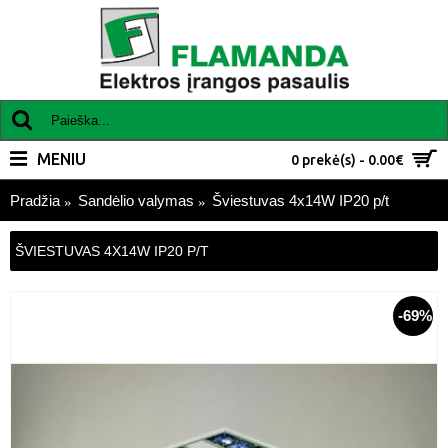
MENIU
0 prekė(s) - 0.00€
Pradžia
Sandėlio valymas
Šviestuvas 4x14W IP20 p/t
ŠVIESTUVAS 4X14W IP20 P/T
-69%