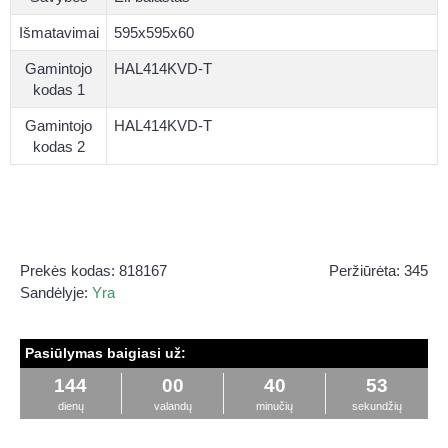
Išmatavimai
595x595x60
Gamintojo
HAL414KVD-T
kodas 1
Gamintojo
HAL414KVD-T
kodas 2
Prekės kodas:
818167
Peržiūrėta: 345
Sandėlyje:
Yra
Pasiūlymas baigiasi už:
144
00
40
53
dienų
valandų
minučių
sekundžių