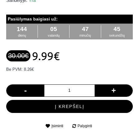
Sandėlyje:
Yra
Pasiūlymas baigiasi už:
144
05
47
45
dienų
valandų
minučių
sekundžių
9.99€
30.00€
Be PVM: 8.26€
-
+
Į KREPŠELĮ
Įsiminti
Palyginti