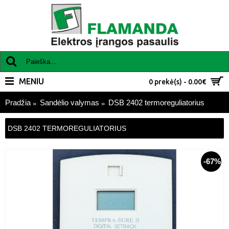
MENIU
0 prekė(s) - 0.00€
Pradžia
Sandėlio valymas
DSB 2402 termoreguliatorius
DSB 2402 TERMOREGULIATORIUS
-67%