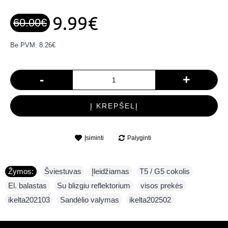
9.99€
60.00€
Be PVM: 8.26€
-
+
Į KREPŠELĮ
Įsiminti
Palyginti
Žymos:
Šviestuvas
,
Įleidžiamas
,
T5 / G5 cokolis
,
El. balastas
,
Su blizgiu reflektorium
,
visos prekės
,
ikelta202103
,
Sandėlio valymas
,
ikelta202502