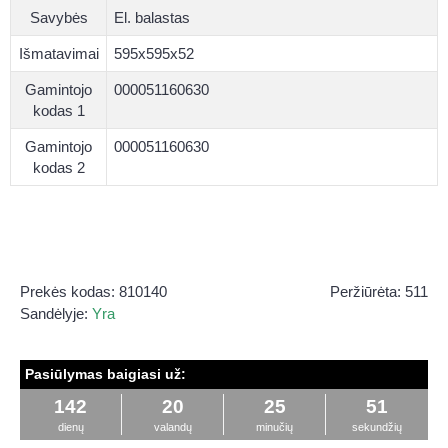
Savybės
El. balastas
Išmatavimai
595x595x52
Gamintojo
000051160630
kodas 1
Gamintojo
000051160630
kodas 2
Prekės kodas:
810140
Peržiūrėta: 511
Sandėlyje:
Yra
Pasiūlymas baigiasi už:
142
20
25
51
dienų
valandų
minučių
sekundžių