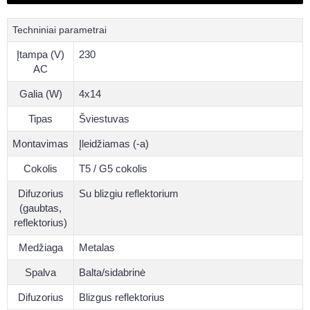
Techniniai parametrai
Įtampa (V)
230
AC
Galia (W)
4x14
Tipas
Šviestuvas
Montavimas
Įleidžiamas (-a)
Cokolis
T5 / G5 cokolis
Difuzorius
Su blizgiu reflektorium
(gaubtas,
reflektorius)
Medžiaga
Metalas
Spalva
Balta/sidabrinė
Difuzorius
Blizgus reflektorius