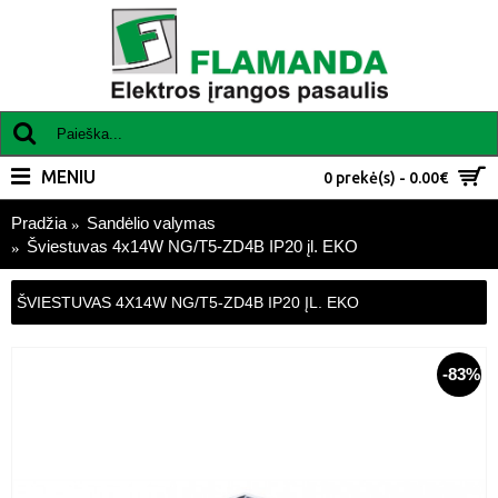
MENIU
0 prekė(s) - 0.00€
Pradžia
Sandėlio valymas
Šviestuvas 4x14W NG/T5-ZD4B IP20 įl. EKO
ŠVIESTUVAS 4X14W NG/T5-ZD4B IP20 ĮL. EKO
-83%