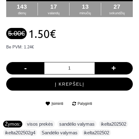
143
17
13
27
dienų
valandų
minučių
sekundžių
1.50€
5.00€
Be PVM: 1.24€
-
+
Į KREPŠELĮ
Įsiminti
Palyginti
Žymos:
visos prekės
,
sandėlio valymas
,
ikelta202502
,
ikelta202502g4
,
Sandėlio valymas
,
ikelta202502