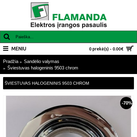
MENIU
0 prekė(s) - 0.00€
Pradžia
Sandėlio valymas
Šviestuvas halogeninis 9503 chrom
ŠVIESTUVAS HALOGENINIS 9503 CHROM
-70%