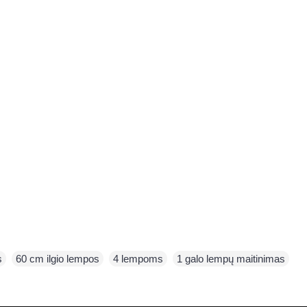
s
,
60 cm ilgio lempos
,
4 lempoms
,
1 galo lempų maitinimas
,