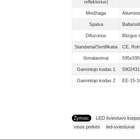
reflektorius)
Medžiaga
Aliumini
Spalva
Balta/si
Difuzorius
Blizgus r
Standartai/Sertifikatai
CE, Ro
Išmatavimai
595x595
Gamintojo kodas 1
5902431
Gamintojo kodas 2
EE-15-1
Žymos:
LED šviestuvo korpu
visos prekės
,
led-sviestuvai
,