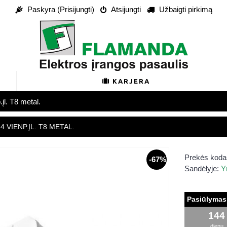
Paskyra (Prisijungti)
Atsijungti
Užbaigti pirkimą
KARJERA
įl. T8 metal.
 VIENP.ĮL. T8 METAL.
Prekės koda
-67%
Sandėlyje:
Y
Pasiūlymas 
144
dienų