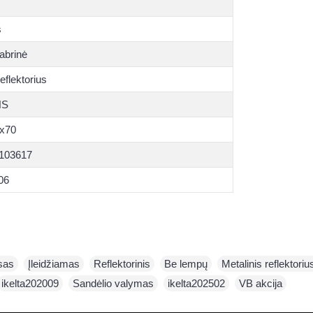
s
dabrinė
eflektorius
HS
x70
103617
06
sas
,
Įleidžiamas
,
Reflektorinis
,
Be lempų
,
Metalinis reflektoriu
ikelta202009
,
Sandėlio valymas
,
ikelta202502
,
VB akcija