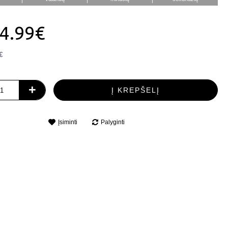
4.99€
€
+
Į KREPŠELĮ
Įsiminti
Palyginti