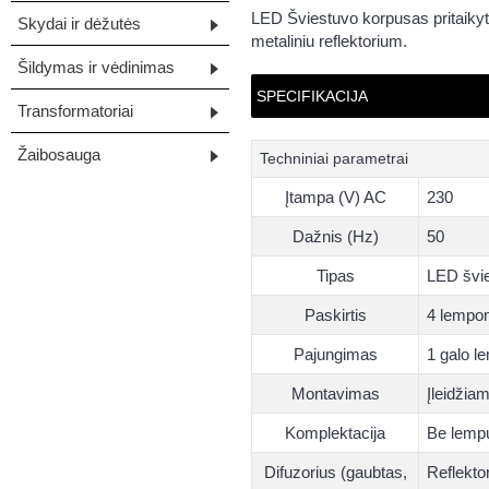
LED Šviestuvo korpusas pritaiky
Skydai ir dėžutės
metaliniu reflektorium.
Šildymas ir vėdinimas
SPECIFIKACIJA
Transformatoriai
Žaibosauga
Techniniai parametrai
Įtampa (V) AC
230
Dažnis (Hz)
50
Tipas
LED švi
Paskirtis
4 lempo
Pajungimas
1 galo l
Montavimas
Įleidžiam
Komplektacija
Be lemp
Difuzorius (gaubtas,
Reflektor