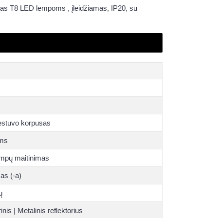
tas T8 LED lempoms , įleidžiamas, IP20, su
estuvo korpusas
ms
empų maitinimas
as (-a)
ų
inis | Metalinis reflektorius