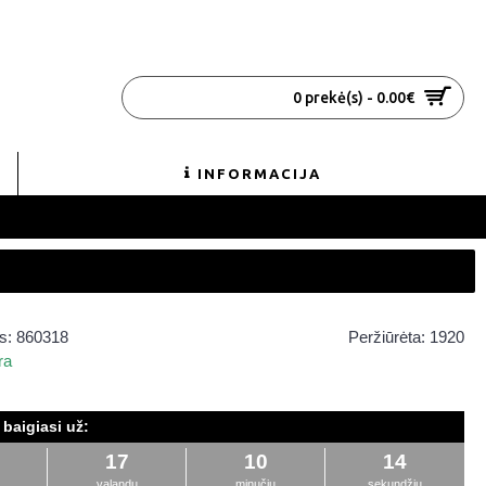
0 prekė(s) - 0.00€
INFORMACIJA
s:
860318
Peržiūrėta: 1920
ra
baigiasi už:
17
10
14
valandų
minučių
sekundžių