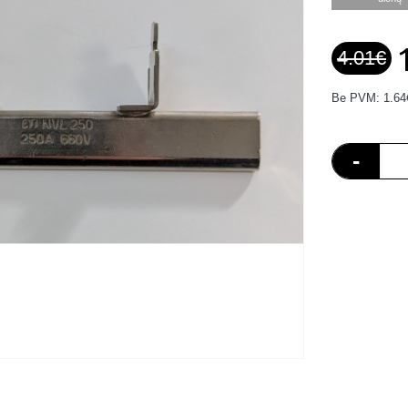
4.01€
Be PVM: 1.64
-