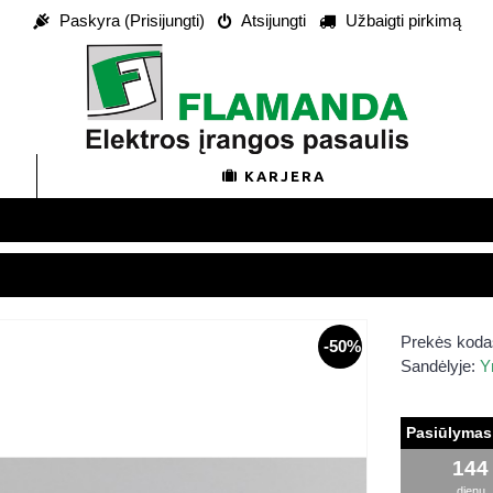
Paskyra (Prisijungti)
Atsijungti
Užbaigti pirkimą
KARJERA
Prekės koda
-50%
Sandėlyje:
Y
Pasiūlymas 
144
dienų