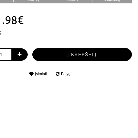
1.98€
€
+
Į KREPŠELĮ
Įsiminti
Palyginti