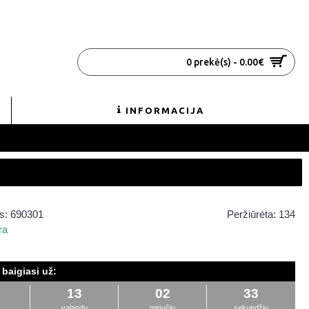
0 prekė(s) - 0.00€
INFORMACIJA
s:
690301
Peržiūrėta: 134
ra
baigiasi už:
13
02
33
valandų
minučių
sekundžių