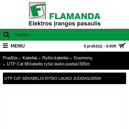
MENIU
0 prekė(s) - 0.00€
Pradžia
Kabeliai
Ryšio kabeliai
Duomenų
UTP Cat 6Ekabelis ryšio lauko juodas/305m
UTP CAT 6EKABELIS RYŠIO LAUKO JUODAS/305M