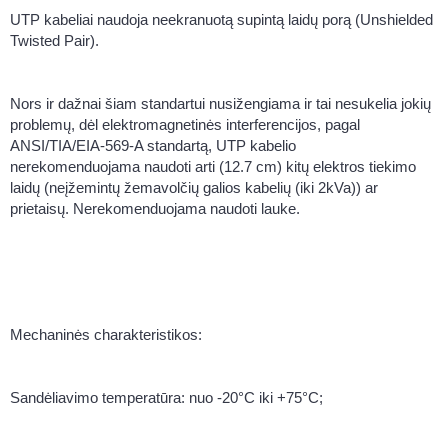
UTP kabeliai naudoja neekranuotą supintą laidų porą (Unshielded
Twisted Pair).
Nors ir dažnai šiam standartui nusižengiama ir tai nesukelia jokių
problemų, dėl elektromagnetinės interferencijos, pagal
ANSI/TIA/EIA-569-A standartą, UTP kabelio
nerekomenduojama naudoti arti (12.7 cm) kitų elektros tiekimo
laidų (neįžemintų žemavolčių galios kabelių (iki 2kVa)) ar
prietaisų. Nerekomenduojama naudoti lauke.
Mechaninės charakteristikos:
Sandėliavimo temperatūra: nuo -20°C iki +75°C;