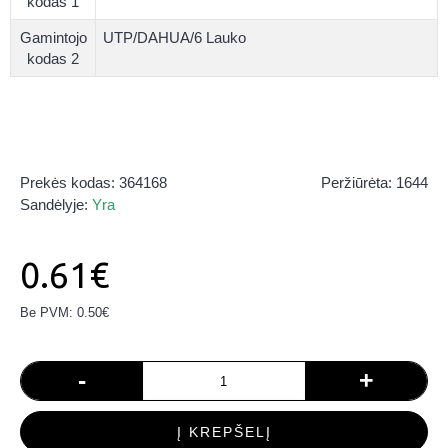
kodas 1
Gamintojo
UTP/DAHUA/6 Lauko
kodas 2
Prekės kodas:
364168
Peržiūrėta: 1644
Sandėlyje:
Yra
0.61€
Be PVM: 0.50€
-
+
Į KREPŠELĮ