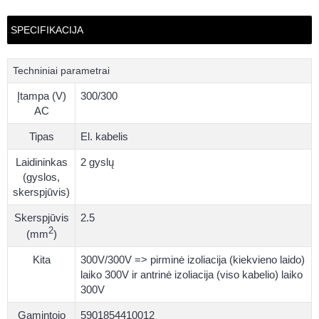
SPECIFIKACIJA
Techniniai parametrai
Įtampa (V)
300/300
AC
Tipas
El. kabelis
Laidininkas
2 gyslų
(gyslos,
skerspjūvis)
Skerspjūvis
2.5
2
(mm
)
Kita
300V/300V => pirminė izoliacija (kiekvieno laido)
laiko 300V ir antrinė izoliacija (viso kabelio) laiko
300V
Gamintojo
5901854410012