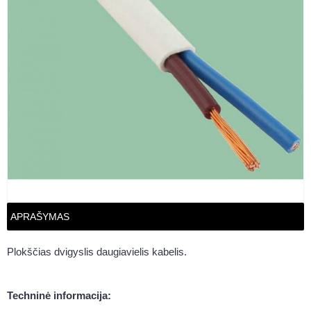
APRAŠYMAS
Plokščias dvigyslis daugiavielis kabelis.
Techninė informacija: