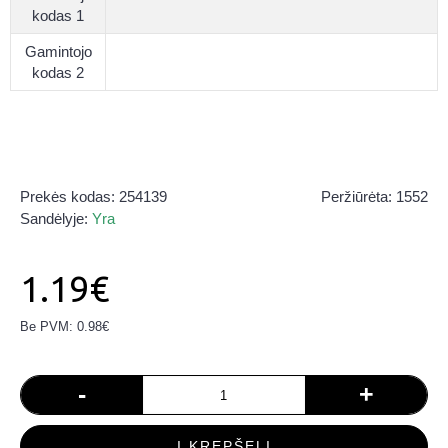
kodas 1
Gamintojo
kodas 2
Prekės kodas:
254139
Peržiūrėta: 1552
Sandėlyje:
Yra
1.19€
Be PVM: 0.98€
-
+
Į KREPŠELĮ