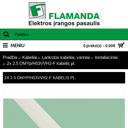
MENIU
0 prekė(s) - 0.00€
Pradžia
Kabeliai
Lankstūs kabeliai, variniai
Instaliaciniai
2x 2.5 OMYp/H03VVH2-F kabelis pl.
2X 2.5 OMYP/H03VVH2-F KABELIS PL.