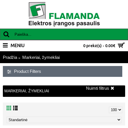
MENIU
0 prekė(s) - 0.00€
Pradžia
Markeriai, žymekliai
Product Filters
Nuimti filtrus
MARKERIAI, ŽYMEKLIAI