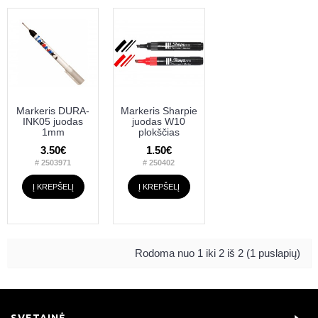
Markeris DURA-
Markeris Sharpie
INK05 juodas
juodas W10
1mm
plokščias
3.50€
1.50€
# 2503971
# 250402
Į KREPŠELĮ
Į KREPŠELĮ
Rodoma nuo 1 iki 2 iš 2 (1 puslapių)