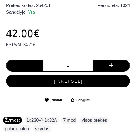
Prekės kodas:
254201
Peržiūrėta: 1024
Sandėlyje:
Yra
42.00€
Be PVM: 34.71€
-
+
Į KREPŠELĮ
Įsiminti
Palyginti
Žymos:
1x230V+1x32A
,
7 mod
,
visos prekės
,
polam naklo
,
skydas