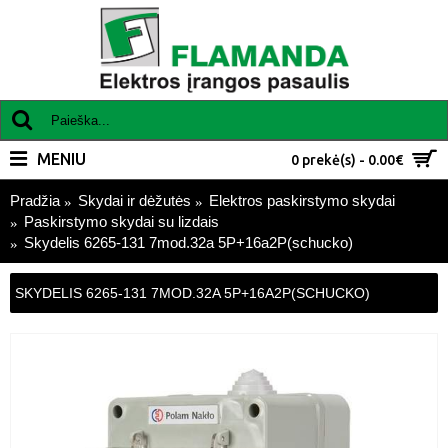
MENIU
0 prekė(s) - 0.00€
Pradžia
Skydai ir dėžutės
Elektros paskirstymo skydai
Paskirstymo skydai su lizdais
Skydelis 6265-131 7mod.32a 5P+16a2P(schucko)
SKYDELIS 6265-131 7MOD.32A 5P+16A2P(SCHUCKO)