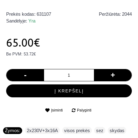
Prekės kodas:
631107
Peržiūrėta: 2044
Sandėlyje:
Yra
65.00€
Be PVM: 53.72€
-
+
Į KREPŠELĮ
Įsiminti
Palyginti
Žymos:
2x230V+3x16A
,
visos prekės
,
sez
,
skydas