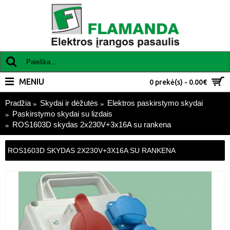
MENIU
0 prekė(s) - 0.00€
Pradžia
Skydai ir dėžutės
Elektros paskirstymo skydai
Paskirstymo skydai su lizdais
ROS1603D skydas 2x230V+3x16A su rankena
ROS1603D SKYDAS 2X230V+3X16A SU RANKENA