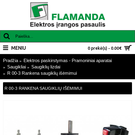
MENIU
0 prekė(s) - 0.00€
Pradžia
Elektros paskirstymas - Pramoniniai aparatai
Saugikliai
Saugiklių lizdai
R 00-3 Rankena saugiklių išėmimui
R 00-3 RANKENA SAUGIKLIŲ IŠĖMIMUI