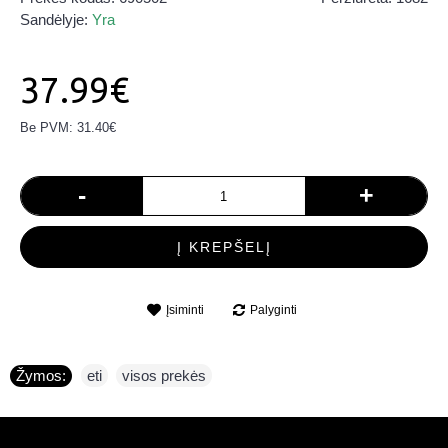
Sandėlyje:
Yra
37.99€
Be PVM: 31.40€
-
+
Į KREPŠELĮ
Įsiminti
Palyginti
Žymos:
eti
,
visos prekės