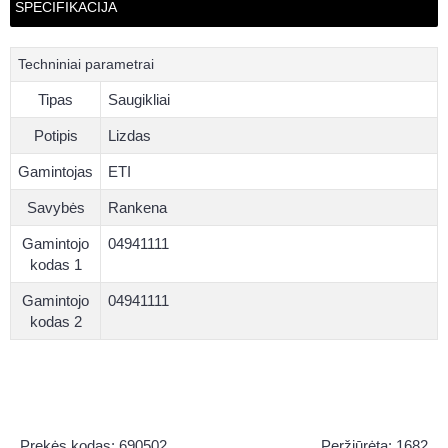
SPECIFIKACIJA
Techniniai parametrai
Tipas
Saugikliai
Potipis
Lizdas
Gamintojas
ETI
Savybės
Rankena
Gamintojo
04941111
kodas 1
Gamintojo
04941111
kodas 2
Prekės kodas:
690502
Peržiūrėta: 1682