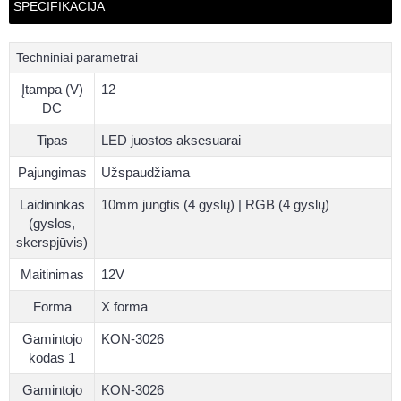
SPECIFIKACIJA
Techniniai parametrai
Įtampa (V)
12
DC
Tipas
LED juostos aksesuarai
Pajungimas
Užspaudžiama
Laidininkas
10mm jungtis (4 gyslų) | RGB (4 gyslų)
(gyslos,
skerspjūvis)
Maitinimas
12V
Forma
X forma
Gamintojo
KON-3026
kodas 1
Gamintojo
KON-3026