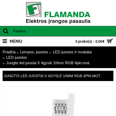
MENIU
0 prekė(s) - 0.00€
Pradžia
Lempos, juostos
LED juostos ir moduliai
LED juostos
Jungtis led juostai X 4gyslė 10mm RGB 4pin.mot.
JUNGTIS LED JUOSTAI X 4GYSLĖ 10MM RGB 4PIN.MOT.