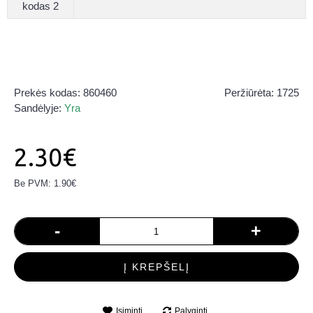
kodas 2
Prekės kodas:
860460
Peržiūrėta: 1725
Sandėlyje:
Yra
2.30€
Be PVM: 1.90€
-
+
Į KREPŠELĮ
Įsiminti
Palyginti