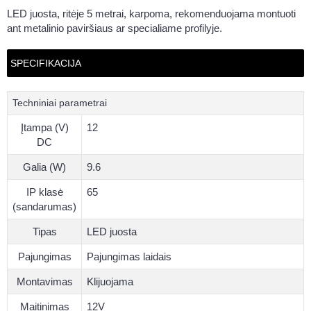
LED juosta, ritėje 5 metrai, karpoma, rekomenduojama montuoti
ant metalinio paviršiaus ar specialiame profilyje.
SPECIFIKACIJA
Techniniai parametrai
Įtampa (V)
12
DC
Galia (W)
9.6
IP klasė
65
(sandarumas)
Tipas
LED juosta
Pajungimas
Pajungimas laidais
Montavimas
Klijuojama
Maitinimas
12V