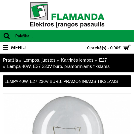
MENIU
0 prekė(s) - 0.00€
Pradžia
Lempos, juostos
Kaitrinės lempos
E27
Lempa 40W, E27 230V burb. pramoniniams tikslams
LEMPA 40W, E27 230V BURB. PRAMONINIAMS TIKSLAMS