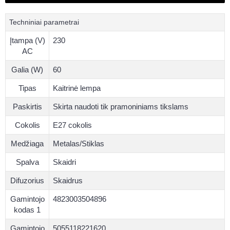
Techniniai parametrai
Įtampa (V)
230
AC
Galia (W)
60
Tipas
Kaitrinė lempa
Paskirtis
Skirta naudoti tik pramoniniams tikslams
Cokolis
E27 cokolis
Medžiaga
Metalas/Stiklas
Spalva
Skaidri
Difuzorius
Skaidrus
Gamintojo
4823003504896
kodas 1
Gamintojo
5055118221620