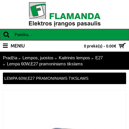
MENIU
0 prekė(s) - 0.00€
Pradžia
Lempos, juostos
Kaitrinės lempos
E27
Lempa 60W,E27 pramoniniams tikslams
LEMPA 60W,E27 PRAMONINIAMS TIKSLAMS