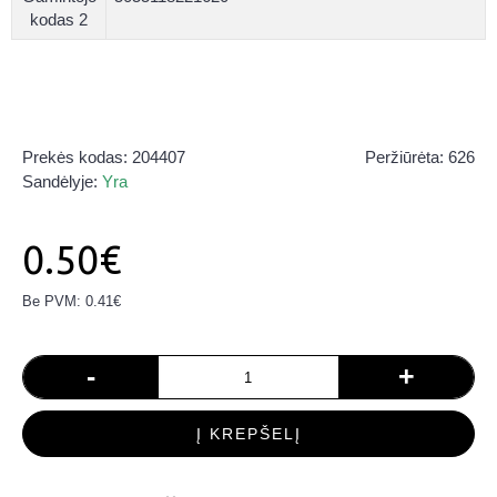
kodas 2
Prekės kodas:
204407
Peržiūrėta: 626
Sandėlyje:
Yra
0.50€
Be PVM: 0.41€
-
+
Į KREPŠELĮ