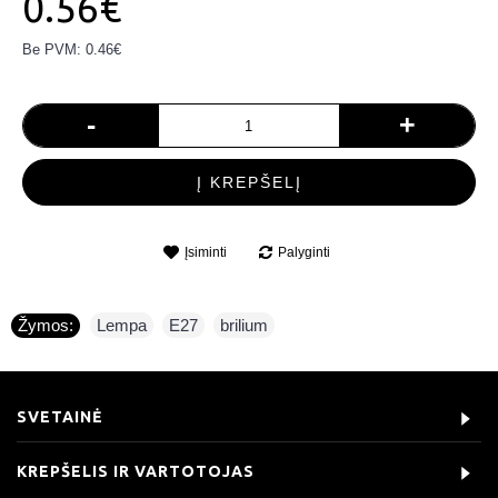
0.56€
Be PVM: 0.46€
-
+
Į KREPŠELĮ
Įsiminti
Palyginti
Žymos:
Lempa
,
E27
,
brilium
SVETAINĖ
KREPŠELIS IR VARTOTOJAS