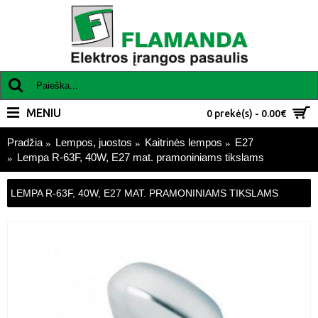
MENIU
0 prekė(s) - 0.00€
Pradžia
Lempos, juostos
Kaitrinės lempos
E27
Lempa R-63F, 40W, E27 mat. pramoniniams tikslams
LEMPA R-63F, 40W, E27 MAT. PRAMONINIAMS TIKSLAMS