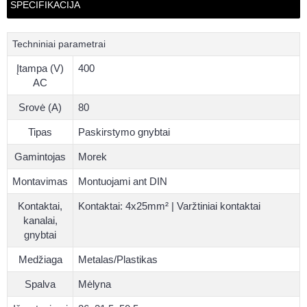
SPECIFIKACIJA
Techniniai parametrai
Įtampa (V)
400
AC
Srovė (A)
80
Tipas
Paskirstymo gnybtai
Gamintojas
Morek
Montavimas
Montuojami ant DIN
Kontaktai,
Kontaktai: 4x25mm² | Varžtiniai kontaktai
kanalai,
gnybtai
Medžiaga
Metalas/Plastikas
Spalva
Mėlyna