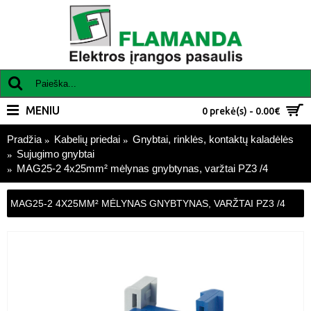
MENIU
0 prekė(s) - 0.00€
Pradžia
Kabelių priedai
Gnybtai, rinklės, kontaktų kaladėlės
Sujugimo gnybtai
MAG25-2 4x25mm² mėlynas gnybtynas, varžtai PZ3 /4
MAG25-2 4X25MM² MĖLYNAS GNYBTYNAS, VARŽTAI PZ3 /4