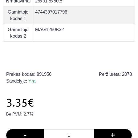
Išmatavimai
26x31,5x50,5
Gamintojo
4744397017796
kodas 1
Gamintojo
MAG1250B32
kodas 2
Prekės kodas:
891956
Peržiūrėta: 2078
Sandėlyje:
Yra
3.35€
Be PVM: 2.77€
-
+