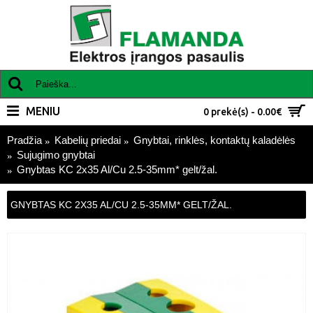
MENIU
0 prekė(s) - 0.00€
Pradžia
Kabelių priedai
Gnybtai, rinklės, kontaktų kaladėlės
Sujugimo gnybtai
Gnybtas KC 2x35 Al/Cu 2.5-35mm* gelt/žal.
GNYBTAS KC 2X35 AL/CU 2.5-35MM* GELT/ŽAL.