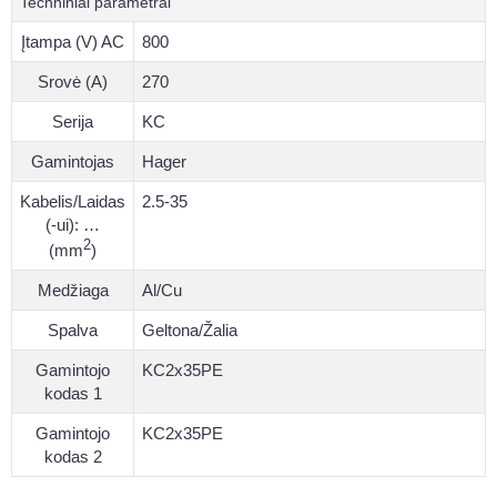
Techniniai parametrai
Įtampa (V) AC
800
Srovė (A)
270
Serija
KC
Gamintojas
Hager
Kabelis/Laidas
2.5-35
(-ui): …
2
(mm
)
Medžiaga
Al/Cu
Spalva
Geltona/Žalia
Gamintojo
KC2x35PE
kodas 1
Gamintojo
KC2x35PE
kodas 2