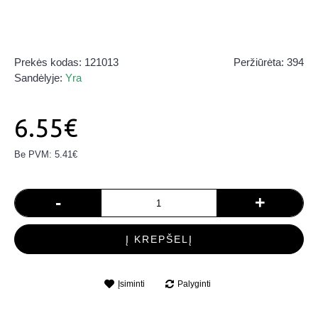
Prekės kodas:
121013
Peržiūrėta: 394
Sandėlyje:
Yra
6.55€
Be PVM: 5.41€
-
+
Į KREPŠELĮ
Įsiminti
Palyginti