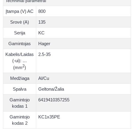
Techniniai parametrai
Įtampa (V) AC
800
Srovė (A)
135
Serija
KC
Gamintojas
Hager
Kabelis/Laidas
2.5-35
(-ui): …
2
(mm
)
Medžiaga
Al/Cu
Spalva
Geltona/Žalia
Gamintojo
6419410357255
kodas 1
Gamintojo
KC1x35PE
kodas 2