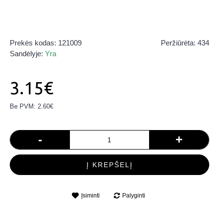
Prekės kodas:
121009
Peržiūrėta: 434
Sandėlyje:
Yra
3.15€
Be PVM: 2.60€
-
+
Į KREPŠELĮ
Įsiminti
Palyginti