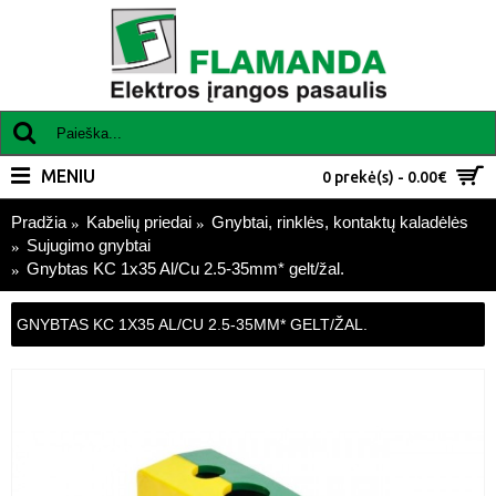
MENIU
0 prekė(s) - 0.00€
Pradžia
Kabelių priedai
Gnybtai, rinklės, kontaktų kaladėlės
Sujugimo gnybtai
Gnybtas KC 1x35 Al/Cu 2.5-35mm* gelt/žal.
GNYBTAS KC 1X35 AL/CU 2.5-35MM* GELT/ŽAL.