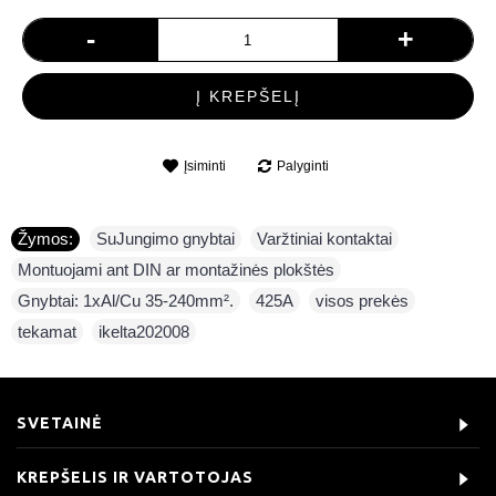
-
+
Į KREPŠELĮ
Įsiminti
Palyginti
Žymos:
SuJungimo gnybtai
,
Varžtiniai kontaktai
,
Montuojami ant DIN ar montažinės plokštės
,
Gnybtai: 1xAl/Cu 35-240mm².
,
425A
,
visos prekės
,
tekamat
,
ikelta202008
SVETAINĖ
KREPŠELIS IR VARTOTOJAS