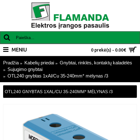
MENIU
0 prekė(s) - 0.00€
Pradžia
Kabelių priedai
Gnybtai, rinklės, kontaktų kaladėlės
Sujugimo gnybtai
OTL240 gnybtas 1xAl/Cu 35-240mm* mėlynas /3
OTL240 GNYBTAS 1XAL/CU 35-240MM* MĖLYNAS /3