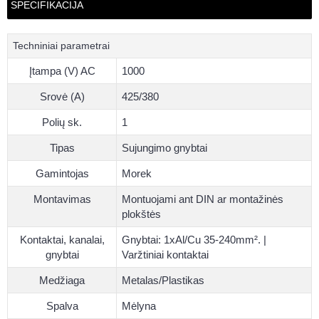
SPECIFIKACIJA
Techniniai parametrai
Įtampa (V) AC
1000
Srovė (A)
425/380
Polių sk.
1
Tipas
Sujungimo gnybtai
Gamintojas
Morek
Montavimas
Montuojami ant DIN ar montažinės
plokštės
Kontaktai, kanalai,
Gnybtai: 1xAl/Cu 35-240mm². |
gnybtai
Varžtiniai kontaktai
Medžiaga
Metalas/Plastikas
Spalva
Mėlyna