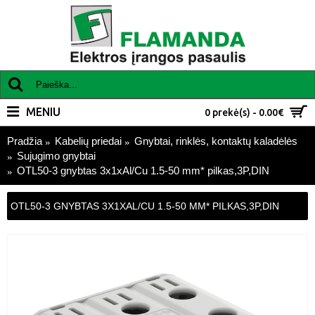
MENIU
0 prekė(s) - 0.00€
Pradžia
Kabelių priedai
Gnybtai, rinklės, kontaktų kaladėlės
Sujugimo gnybtai
OTL50-3 gnybtas 3x1xAl/Cu 1.5-50 mm* pilkas,3P,DIN
OTL50-3 GNYBTAS 3X1XAL/CU 1.5-50 MM* PILKAS,3P,DIN