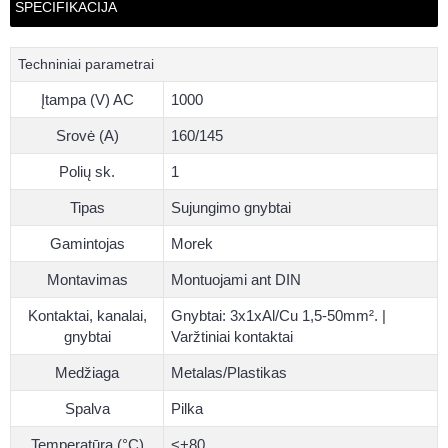
SPECIFIKACIJA
Techniniai parametrai
Įtampa (V) AC
1000
Srovė (A)
160/145
Polių sk.
1
Tipas
Sujungimo gnybtai
Gamintojas
Morek
Montavimas
Montuojami ant DIN
Kontaktai, kanalai,
Gnybtai: 3x1xAl/Cu 1,5-50mm². |
gnybtai
Varžtiniai kontaktai
Medžiaga
Metalas/Plastikas
Spalva
Pilka
Temperatūra (°C)
<+80