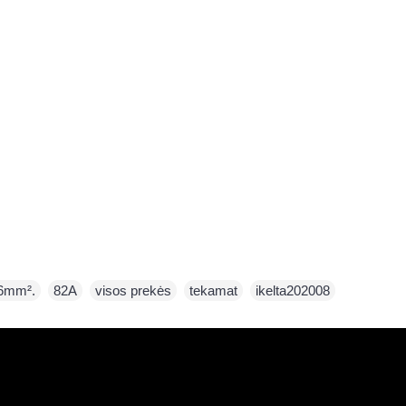
16mm².
,
82A
,
visos prekės
,
tekamat
,
ikelta202008