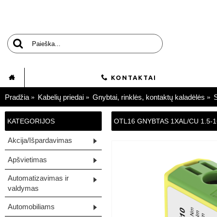
KONTAKTAI
Pradžia
Kabelių priedai
Gnybtai, rinklės, kontaktų kaladėlės
S
KATEGORIJOS
OTL16 GNYBTAS 1XAL/CU 1.5-16
Akcija/Išpardavimas
Apšvietimas
Automatizavimas ir
valdymas
Automobiliams