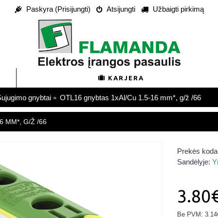
Paskyra (Prisijungti)
Atsijungti
Užbaigti pirkimą
KARJERA
ujugimo gnybtai
OTL16 gnybtas 1xAl/Cu 1.5-16 mm*, g/ž /66
 MM*, G/Ž /66
Prekės koda
Sandėlyje:
Y
3.80
Be PVM: 3.14