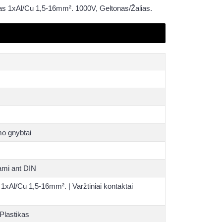
s 1xAl/Cu 1,5-16mm². 1000V, Geltonas/Žalias.
o gnybtai
ami ant DIN
 1xAl/Cu 1,5-16mm². | Varžtiniai kontaktai
Plastikas