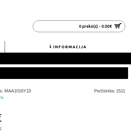
0 prekė(s) - 0.00€
INFORMACIJA
s:
MAA1016Y10
Peržiūrėta: 1511
ra
€
€