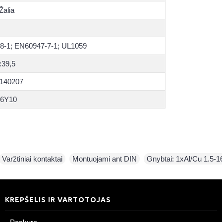
Žalia
8-1; EN60947-7-1; UL1059
x39,5
140207
6Y10
Varžtiniai kontaktai
,
Montuojami ant DIN
,
Gnybtai: 1xAl/Cu 1.5-
KREPŠELIS IR VARTOTOJAS