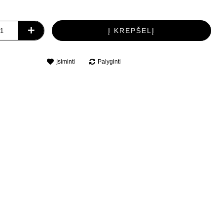
+
Į KREPŠELĮ
Įsiminti
Palyginti