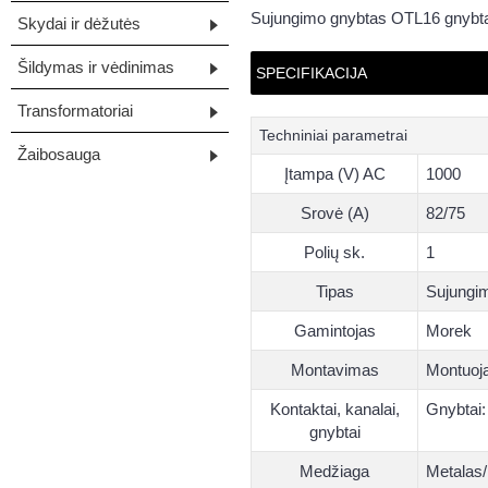
Sujungimo gnybtas OTL16 gnybta
Skydai ir dėžutės
Šildymas ir vėdinimas
SPECIFIKACIJA
Transformatoriai
Techniniai parametrai
Žaibosauga
Įtampa (V) AC
1000
Srovė (A)
82/75
Polių sk.
1
Tipas
Sujungim
Gamintojas
Morek
Montavimas
Montuoj
Kontaktai, kanalai,
Gnybtai:
gnybtai
Medžiaga
Metalas/