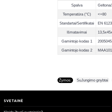
Spalva
Geltona/
Temperatūra (°C)
<+80
Standartai/Sertifikatai
EN 6123
Išmatavimai
13,5x45
Gamintojo kodas 1
2005045
Gamintojo kodas 2
MAA101
Žymos:
SuJungimo gnybtai
,
SVETAINĖ