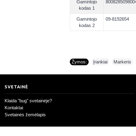
Gamintojo
800828509800
kodas 1
Gamintojo
09-8192654
kodas 2
Žymos:
Įrankiai
,
Markeris
,
SVETAINĖ
Klaida "bug" svetainėje?
Kontaktai
Svetainės žemėlapis