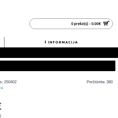
0 prekė(s) - 0.00€
INFORMACIJA
s:
250402
Peržiūrėta: 380
ra
€
€