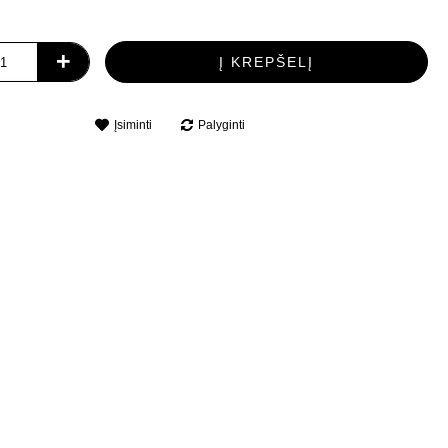
+
Į KREPŠELĮ
Įsiminti
Palyginti