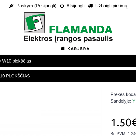
Paskyra (Prisijungti)
Atsijungti
Užbaigti pirkimą
KARJERA
s W10 plokščias
10 PLOKŠČIAS
Prekės koda
Sandėlyje:
Y
1.50
Be PVM: 1.24