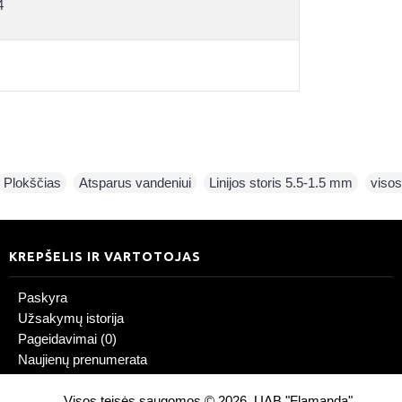
4
Plokščias
,
Atsparus vandeniui
,
Linijos storis 5.5-1.5 mm
,
visos
KREPŠELIS IR VARTOTOJAS
Paskyra
Užsakymų istorija
Pageidavimai (
0
)
Naujienų prenumerata
Visos teisės saugomos © 2026, UAB "Flamanda"