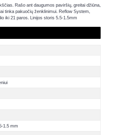
ščias. Rašo ant daugumos paviršių, greitai džiūna,
ikiai tinka pakuočių ženklinimui. Reflow System,
o iki 21 paros. Linijos storis 5.5-1.5mm
niui
5.5-1.5 mm