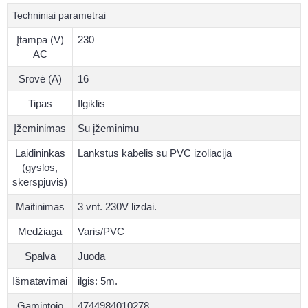
Techniniai parametrai
Įtampa (V)
230
AC
Srovė (A)
16
Tipas
Ilgiklis
Įžeminimas
Su įžeminimu
Laidininkas
Lankstus kabelis su PVC izoliacija
(gyslos,
skerspjūvis)
Maitinimas
3 vnt. 230V lizdai.
Medžiaga
Varis/PVC
Spalva
Juoda
Išmatavimai
ilgis: 5m.
Gamintojo
4744984010278