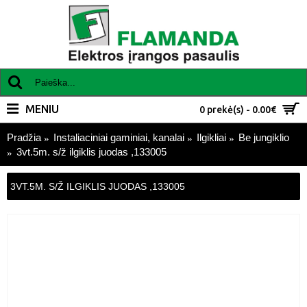
MENIU
0 prekė(s) - 0.00€
Pradžia
Instaliaciniai gaminiai, kanalai
Ilgikliai
Be jungiklio
3vt.5m. s/ž ilgiklis juodas ,133005
3VT.5M. S/Ž ILGIKLIS JUODAS ,133005