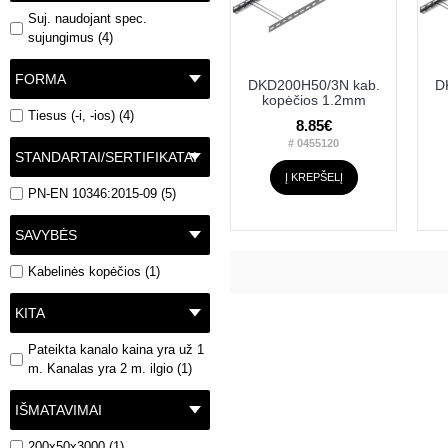
Suj. naudojant spec.
sujungimus (4)
FORMA
DKD200H50/3N kab.
D
kopėčios 1.2mm
Tiesus (-i, -ios) (4)
8.85€
# 0455120
STANDARTAI/SERTIFIKATAI
Į KREPŠELĮ
PN-EN 10346:2015-09 (5)
SAVYBĖS
Kabelinės kopėčios (1)
KITA
Pateikta kanalo kaina yra už 1
m. Kanalas yra 2 m. ilgio (1)
IŠMATAVIMAI
200x50x3000 (1)