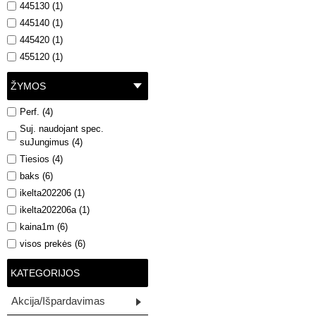
445130 (1)
445140 (1)
445420 (1)
455120 (1)
ŽYMOS
Perf. (4)
Suj. naudojant spec.
suJungimus (4)
Tiesios (4)
baks (6)
ikelta202206 (1)
ikelta202206a (1)
kaina1m (6)
visos prekės (6)
KATEGORIJOS
Akcija/Išpardavimas