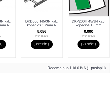
N kab.
DKD300H45/3N kab.
DKP200H 45/3N kab.
.2mm N
kopėčios 1.2mm N
kopėčios 1.5mm
8.05€
0.00€
0
# 0445130
# 0440420
LĮ
Į KREPŠELĮ
Į KREPŠELĮ
Rodoma nuo 1 iki 6 iš 6 (1 puslapių)