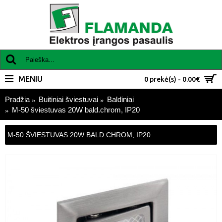
MENIU
0 prekė(s) - 0.00€
Pradžia
Buitiniai šviestuvai
Baldiniai
M-50 šviestuvas 20W bald.chrom, IP20
M-50 ŠVIESTUVAS 20W BALD.CHROM, IP20