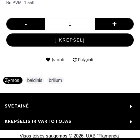
Be PVM: 1.55€
-
+
Į KREPŠELĮ
Įsiminti
Palyginti
Žymos:
baldinis
,
brilium
SVETAINĖ
KREPŠELIS IR VARTOTOJAS
Visos teisės saugomos © 2026, UAB "Flamanda"