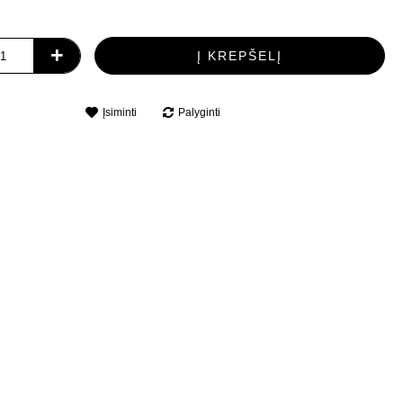
+
Į KREPŠELĮ
Įsiminti
Palyginti