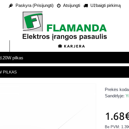
Paskyra (Prisijungti)
Atsijungti
Užbaigti pirkimą
KARJERA
d.20W pilkas
W PILKAS
Prekės koda
Sandėlyje:
Y
1.68
Be PVM: 1.39