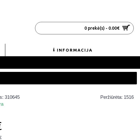
0 prekė(s) - 0.00€
INFORMACIJA
s:
310645
Peržiūrėta: 1516
ra
€
€