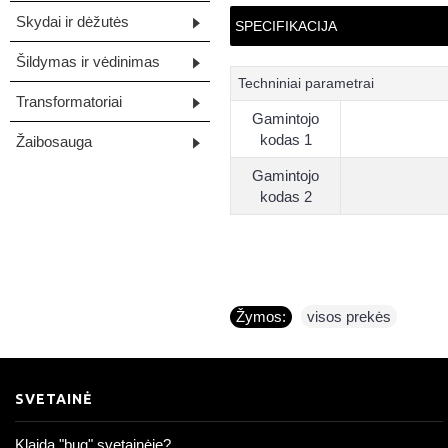
Skydai ir dėžutės
SPECIFIKACIJA
Šildymas ir vėdinimas
Techniniai parametrai
Transformatoriai
Gamintojo
kodas 1
Žaibosauga
Gamintojo
kodas 2
Žymos:
visos prekės
SVETAINĖ
Klaida "bug" svetainėje?