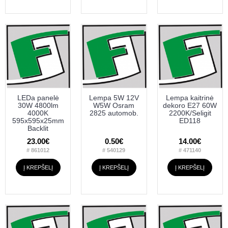
LEDa panelė
Lempa 5W 12V
Lempa kaitrinė
30W 4800lm
W5W Osram
dekoro E27 60W
4000K
2825 automob.
2200K/Seligit
595x595x25mm
ED118
Backlit
23.00€
0.50€
14.00€
# 861012
# 540129
# 471140
Į KREPŠELĮ
Į KREPŠELĮ
Į KREPŠELĮ