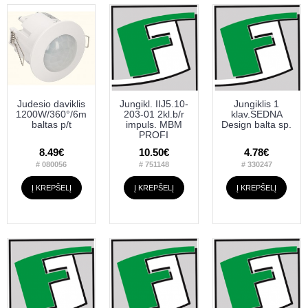
Judesio daviklis
Jungikl. IIJ5.10-
Jungiklis 1
1200W/360°/6m
203-01 2kl.b/r
klav.SEDNA
baltas p/t
impuls. MBM
Design balta sp.
PROFI
8.49€
10.50€
4.78€
# 080056
# 751148
# 330247
Į KREPŠELĮ
Į KREPŠELĮ
Į KREPŠELĮ