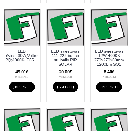
LED
LED šviestuvas
LED šviestuvas
šviest.30W,Volter
111-222 baltas
12W 4000K
PQ;4000K/IP65,šv.dav.120cm.p
stulpelis PIR
270x270x60mm
SOLAR
1200Lm SQ1
49.01€
20.00€
8.40€
# 868715
# 861008
# 860643
Į KREPŠELĮ
Į KREPŠELĮ
Į KREPŠELĮ