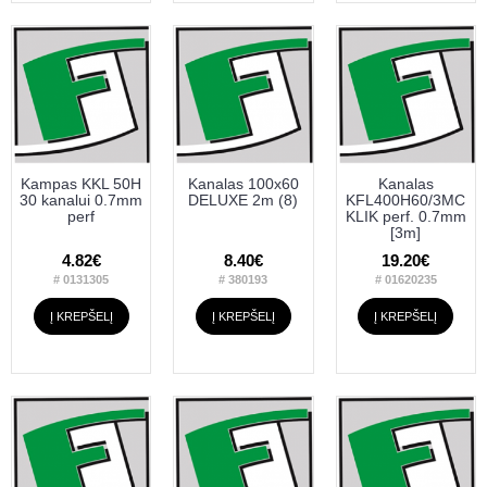
Kampas KKL 50H
Kanalas 100x60
Kanalas
30 kanalui 0.7mm
DELUXE 2m (8)
KFL400H60/3MC
perf
KLIK perf. 0.7mm
[3m]
4.82€
8.40€
19.20€
# 0131305
# 380193
# 01620235
Į KREPŠELĮ
Į KREPŠELĮ
Į KREPŠELĮ