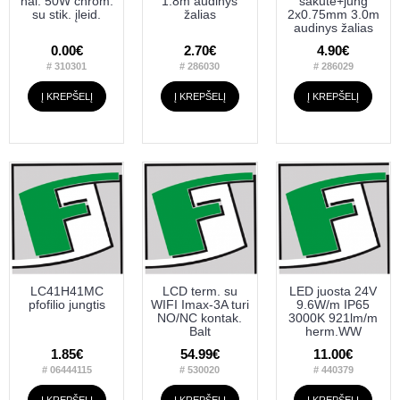
hal. 50W chrom.
1.8m audinys
šakute+jung
su stik. įleid.
žalias
2x0.75mm 3.0m
audinys žalias
0.00€
2.70€
4.90€
# 310301
# 286030
# 286029
Į KREPŠELĮ
Į KREPŠELĮ
Į KREPŠELĮ
LC41H41MC
LCD term. su
LED juosta 24V
pfofilio jungtis
WIFI Imax-3A turi
9.6W/m IP65
NO/NC kontak.
3000K 921lm/m
Balt
herm.WW
1.85€
54.99€
11.00€
# 06444115
# 530020
# 440379
Į KREPŠELĮ
Į KREPŠELĮ
Į KREPŠELĮ