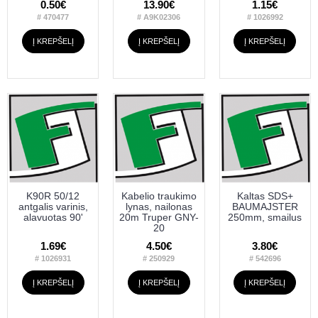
0.50€
13.90€
1.15€
# 470477
# A9K02306
# 1026992
Į KREPŠELĮ
Į KREPŠELĮ
Į KREPŠELĮ
K90R 50/12
Kabelio traukimo
Kaltas SDS+
antgalis varinis,
lynas, nailonas
BAUMAJSTER
alavuotas 90'
20m Truper GNY-
250mm, smailus
20
1.69€
4.50€
3.80€
# 1026931
# 250929
# 542696
Į KREPŠELĮ
Į KREPŠELĮ
Į KREPŠELĮ