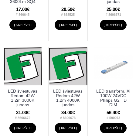
3600Lm SQ4
juodas
17.00€
28.50€
25.00€
# 860645
# 868525
# 8606671
Į KREPŠELĮ
Į KREPŠELĮ
Į KREPŠELĮ
LED šviestuvas
LED šviestuvas
LED transform. Xi
Redom 42W
Redom 42W
100W 24VDC
1.2m 3000K
1.2m 4000K
Philips G2 TD
juodas
juodas
DIM
31.00€
34.00€
56.40€
# 8606672
# 8606673
# 590073
Į KREPŠELĮ
Į KREPŠELĮ
Į KREPŠELĮ