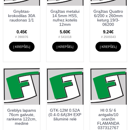
Gnybtas-
Grąžtas metalui
Grąžtas Quattro
krokodilas 30A
14.5mm HSS,
6/200 x 260mm
raudonas 1/1
nufrez.kotelis
keturg.19/3-
12mm
06200
0.45€
5.60€
9.24€
# 390076
# 541018
# 2505543
Į KREPŠELĮ
Į KREPŠELĮ
Į KREPŠELĮ
Grėblys lapams
GTK-12M 0.52A
HI 0.5/ 6
76cm galvutė,
(0.4-0.6A)3H EXP
antgalis/10
rankena 122cm,
šiluminė relė
oranžin
medinė
FLAMANDA
037312767