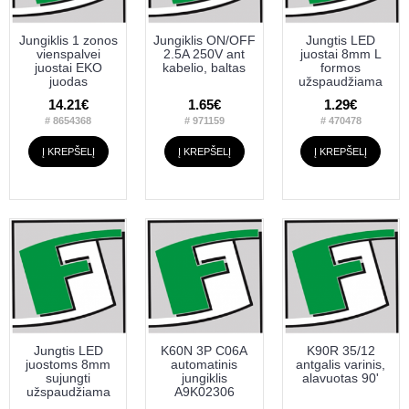
Jungiklis 1 zonos
Jungiklis ON/OFF
Jungtis LED
vienspalvei
2.5A 250V ant
juostai 8mm L
juostai EKO
kabelio, baltas
formos
juodas
užspaudžiama
14.21€
1.65€
1.29€
# 8654368
# 971159
# 470478
Į KREPŠELĮ
Į KREPŠELĮ
Į KREPŠELĮ
Jungtis LED
K60N 3P C06A
K90R 35/12
juostoms 8mm
automatinis
antgalis varinis,
sujungti
jungiklis
alavuotas 90'
užspaudžiama
A9K02306