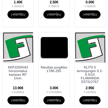
1.40€
2.50€
0.00€
# 2001571
# 789272
# 450019
Į KREPŠELĮ
Į KREPŠELĮ
Į KREPŠELĮ
KKPJ200H42
Klavišas jungikliui
KLIT0.5
horizontalus
1786-255
termojungim 0.2-
kampas 90°
0.5/10
1mm.
FLAMANDA
037312767
13.90€
3.00€
2.95€
# 0140414
# 175102854
# 1023632
Į KREPŠELĮ
Į KREPŠELĮ
Į KREPŠELĮ