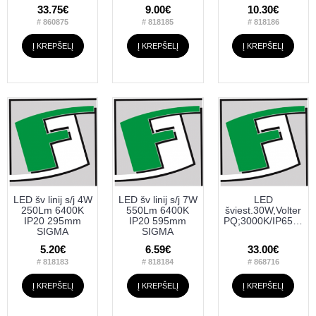
33.75€
9.00€
10.30€
# 860875
# 818185
# 818186
Į KREPŠELĮ
Į KREPŠELĮ
Į KREPŠELĮ
LED šv linij s/j 4W
LED šv linij s/j 7W
LED
250Lm 6400K
550Lm 6400K
šviest.30W,Volter
IP20 295mm
IP20 595mm
PQ;3000K/IP65,120cm.juodas
SIGMA
SIGMA
5.20€
6.59€
33.00€
# 818183
# 818184
# 868716
Į KREPŠELĮ
Į KREPŠELĮ
Į KREPŠELĮ