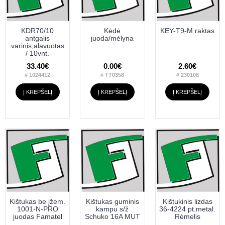
KDR70/10
Kėdė
KEY-T9-M raktas
antgalis
juoda/mėlyna
varinis,alavuotas
/ 10vnt.
33.40€
0.00€
2.60€
# 1024412
# TT0358
# 230108
Į KREPŠELĮ
Į KREPŠELĮ
Į KREPŠELĮ
Kištukas be įžem.
Kištukas guminis
Kištukinis lizdas
1001-N-PRO
kampu s/ž
36-4224 pt.metal.
juodas Famatel
Schuko 16A MUT
Rėmelis