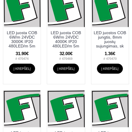
LED juosta COB
LED juosta COB
LED juostos COB
6W/m 24VDC
6W/m 24VDC
jungtis, 8mm
3000K IP20
4000K IP20
juostų
480LED/m 5m
480LED/m 5m
sujungimas, sk
31.90€
32.00€
1.36€
# 470474
# 470469
# 470470
Į KREPŠELĮ
Į KREPŠELĮ
Į KREPŠELĮ