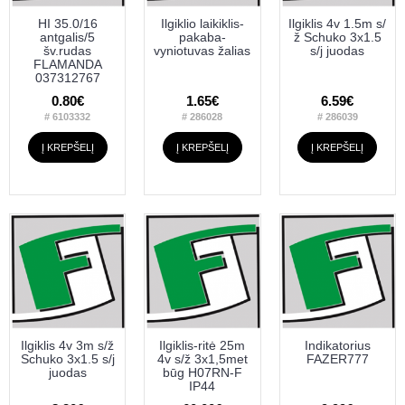
HI 35.0/16
Ilgiklio laikiklis-
Ilgiklis 4v 1.5m s/
antgalis/5
pakaba-
ž Schuko 3x1.5
šv.rudas
vyniotuvas žalias
s/j juodas
FLAMANDA
037312767
0.80€
1.65€
6.59€
# 6103332
# 286028
# 286039
Į KREPŠELĮ
Į KREPŠELĮ
Į KREPŠELĮ
Ilgiklis 4v 3m s/ž
Ilgiklis-ritė 25m
Indikatorius
Schuko 3x1.5 s/j
4v s/ž 3x1,5met
FAZER777
juodas
būg H07RN-F
IP44