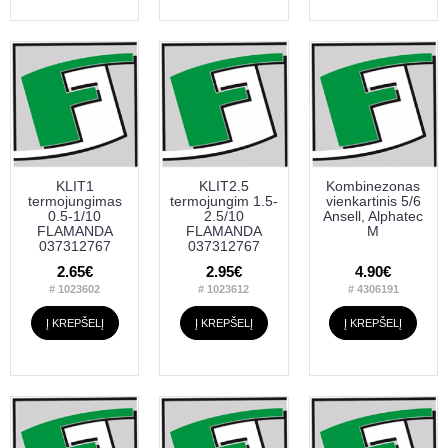
KLIT1
KLIT2.5
Kombinezonas
termojungimas
termojungim 1.5-
vienkartinis 5/6
0.5-1/10
2.5/10
Ansell, Alphatec
FLAMANDA
FLAMANDA
M
037312767
037312767
2.65€
2.95€
4.90€
# 1023602
# 1023612
# 4306191
Į KREPŠELĮ
Į KREPŠELĮ
Į KREPŠELĮ