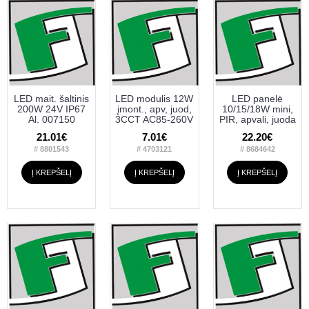
LED mait. šaltinis
LED modulis 12W
LED panelė
200W 24V IP67
įmont., apv, juod,
10/15/18W mini,
Al. 007150
3CCT AC85-260V
PIR, apvali, juoda
21.01€
7.01€
22.20€
# 8801543
# 4703121
# 8684642
Į KREPŠELĮ
Į KREPŠELĮ
Į KREPŠELĮ