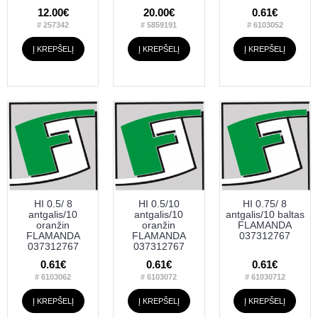
12.00€
20.00€
0.61€
# 257342
# 5859191
# 6103052
Į KREPŠELĮ
Į KREPŠELĮ
Į KREPŠELĮ
HI 0.5/ 8
HI 0.5/10
HI 0.75/ 8
antgalis/10
antgalis/10
antgalis/10 baltas
oranžin
oranžin
FLAMANDA
FLAMANDA
FLAMANDA
037312767
037312767
037312767
0.61€
0.61€
0.61€
# 6103062
# 6103072
# 61030712
Į KREPŠELĮ
Į KREPŠELĮ
Į KREPŠELĮ