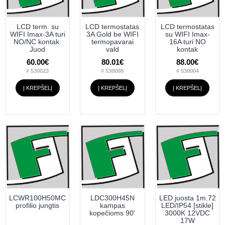
LCD term. su
LCD termostatas
LCD termostatas
WIFI Imax-3A turi
3A Gold be WIFI
su WIFI Imax-
NO/NC kontak.
termopavarai
16A turi NO
Juod
vald
kontak
60.00€
80.01€
88.00€
# 530023
# 530008
# 530004
Į KREPŠELĮ
Į KREPŠELĮ
Į KREPŠELĮ
LCWR100H50MC
LDC300H45N
LED juosta 1m.72
profilio jungtis
kampas
LED/IP54 [stikle]
kopečioms 90'
3000K 12VDC
17W