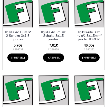
Ilgiklis 4v 1.5m s/
Ilgiklis 4v 3m s/ž
Ilgiklis-ritė 30m
ž Schuko 3x1.5
Schuko 3x1.5
4v s/ž 3x1.5mm²
juodas
juodas
juoda HOROZ
5.70€
7.01€
46.00€
# 286037
# 286038
# 280252
Į KREPŠELĮ
Į KREPŠELĮ
Į KREPŠELĮ