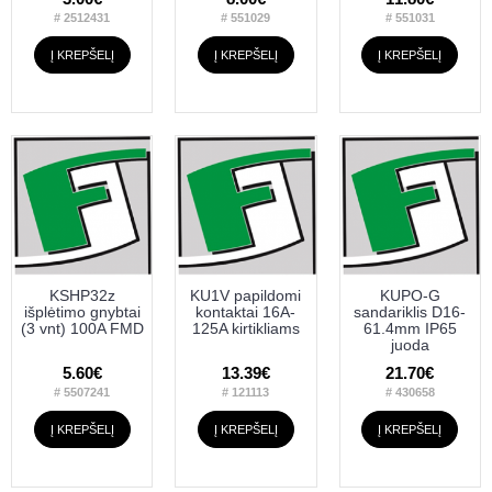
# 2512431
# 551029
# 551031
Į KREPŠELĮ
Į KREPŠELĮ
Į KREPŠELĮ
KSHP32z
KU1V papildomi
KUPO-G
išplėtimo gnybtai
kontaktai 16A-
sandariklis D16-
(3 vnt) 100A FMD
125A kirtikliams
61.4mm IP65
juoda
5.60€
13.39€
21.70€
# 5507241
# 121113
# 430658
Į KREPŠELĮ
Į KREPŠELĮ
Į KREPŠELĮ