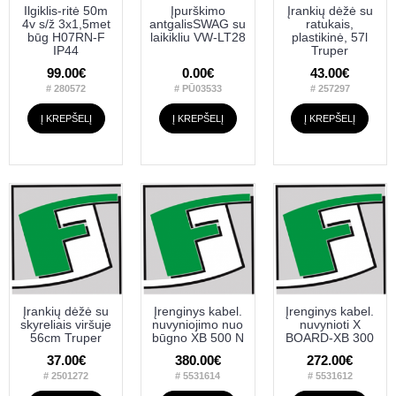
Ilgiklis-ritė 50m
Įpurškimo
Įrankių dėžė su
4v s/ž 3x1,5met
antgalisSWAG su
ratukais,
būg H07RN-F
laikikliu VW-LT28
plastikinė, 57l
IP44
Truper
99.00€
0.00€
43.00€
# 280572
# PŪ03533
# 257297
Į KREPŠELĮ
Į KREPŠELĮ
Į KREPŠELĮ
Įrankių dėžė su
Įrenginys kabel.
Įrenginys kabel.
skyreliais viršuje
nuvyniojimo nuo
nuvynioti X
56cm Truper
būgno XB 500 N
BOARD-XB 300
37.00€
380.00€
272.00€
# 2501272
# 5531614
# 5531612