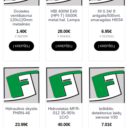
Grotelės
HBI 400W E40
HI 0.34/ 8
ventiliatoriui
(HPI-T) 5500K
antgalis/500vnt.
120x120mm
metal.hal. Lempa
smaragdas HI034
metalinės
1.40€
28.00€
6.95€
# 960309
# 604416
# 6103041
Į KREPŠELĮ
Į KREPŠELĮ
Į KREPŠELĮ
Hidraulinis skystis
Hidrostatas MFR-
Ieškiklis-
PHRN-46
012 35-95%
detektorius laidų
1C/O
sienose V30
23.99€
40.00€
7.01€