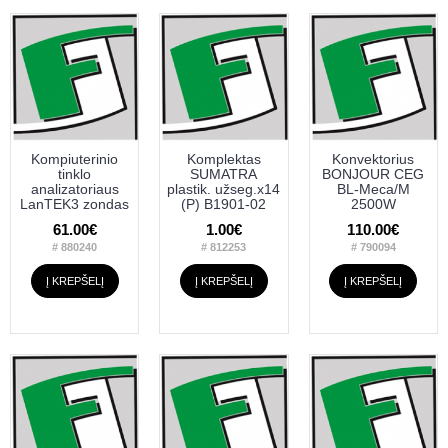
Kompiuterinio
Komplektas
Konvektorius
tinklo
SUMATRA
BONJOUR CEG
analizatoriaus
plastik. užseg.x14
BL-Meca/M
LanTEK3 zondas
(P) B1901-02
2500W
61.00€
1.00€
110.00€
# 880240
# 812253
# 790094
Į KREPŠELĮ
Į KREPŠELĮ
Į KREPŠELĮ