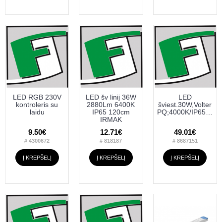
LED RGB 230V
LED šv linij 36W
LED
kontroleris su
2880Lm 6400K
šviest.30W,Volter
laidu
IP65 120cm
PQ;4000K/IP65,PIR.120cm.
IRMAK
9.50€
12.71€
49.01€
# 4300672
# 818187
# 8687151
Į KREPŠELĮ
Į KREPŠELĮ
Į KREPŠELĮ