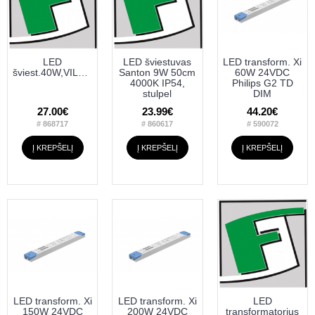
LED
LED šviestuvas
LED transform. Xi
šviest.40W,VILER;4000K/IP65,150lm/W/120cm.
Santon 9W 50cm
60W 24VDC
4000K IP54,
Philips G2 TD
stulpel
DIM
27.00€
23.99€
44.20€
# 868717
# 860617
# 590072
Į KREPŠELĮ
Į KREPŠELĮ
Į KREPŠELĮ
LED transform. Xi
LED transform. Xi
LED
150W 24VDC
200W 24VDC
transformatorius