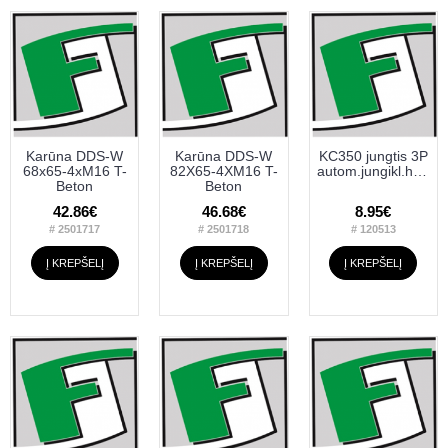
Karūna DDS-W
Karūna DDS-W
KC350 jungtis 3P
68x65-4xM16 T-
82X65-4XM16 T-
autom.jungikl.horiz.komut.150mm
Beton
Beton
42.86€
46.68€
8.95€
# 2501717
# 2501718
# 120513
Į KREPŠELĮ
Į KREPŠELĮ
Į KREPŠELĮ