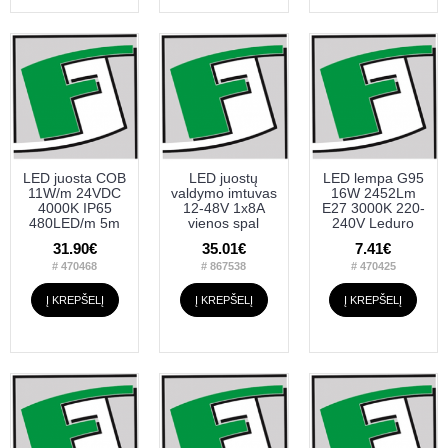
LED juosta COB
LED juostų
LED lempa G95
11W/m 24VDC
valdymo imtuvas
16W 2452Lm
4000K IP65
12-48V 1x8A
E27 3000K 220-
480LED/m 5m
vienos spal
240V Leduro
31.90€
35.01€
7.41€
# 470468
# 867538
# 470425
Į KREPŠELĮ
Į KREPŠELĮ
Į KREPŠELĮ