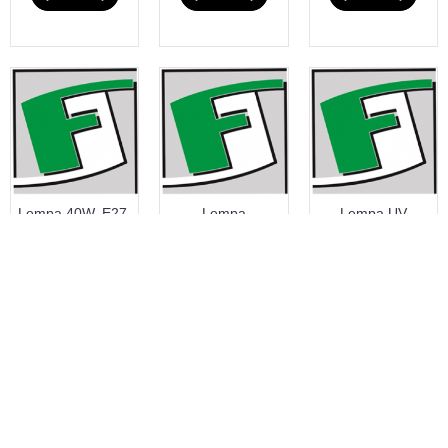
Lempa 40W, E27,
Lempa
Lempa UV
MO24
metal.halog. MH-
antibakterinė 761
70 G12, Lenkija
0.00€
17.00€
23.99€
# 204464
# 440090
# 440072
Į KREPŠELĮ
Į KREPŠELĮ
Į KREPŠELĮ