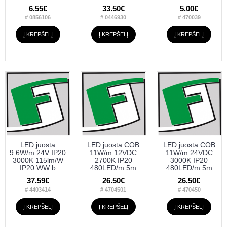
6.55€
33.50€
5.00€
# 0856106
# 0446930
# 470039
Į KREPŠELĮ
Į KREPŠELĮ
Į KREPŠELĮ
LED juosta
LED juosta COB
LED juosta COB
9.6W/m 24V IP20
11W/m 12VDC
11W/m 24VDC
3000K 115lm/W
2700K IP20
3000K IP20
IP20 WW b
480LED/m 5m
480LED/m 5m
37.59€
26.50€
26.50€
# 4403414
# 4704501
# 470450
Į KREPŠELĮ
Į KREPŠELĮ
Į KREPŠELĮ