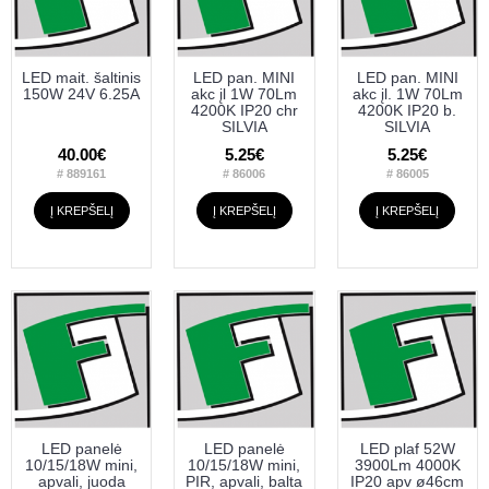
LED mait. šaltinis
LED pan. MINI
LED pan. MINI
150W 24V 6.25A
akc įl 1W 70Lm
akc įl. 1W 70Lm
4200K IP20 chr
4200K IP20 b.
SILVIA
SILVIA
40.00€
5.25€
5.25€
# 889161
# 86006
# 86005
Į KREPŠELĮ
Į KREPŠELĮ
Į KREPŠELĮ
LED panelė
LED panelė
LED plaf 52W
10/15/18W mini,
10/15/18W mini,
3900Lm 4000K
apvali, juoda
PIR, apvali, balta
IP20 apv ø46cm