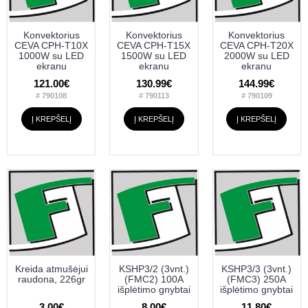
Konvektorius
Konvektorius
Konvektorius
CEVA CPH-T10X
CEVA CPH-T15X
CEVA CPH-T20X
1000W su LED
1500W su LED
2000W su LED
ekranu
ekranu
ekranu
121.00€
130.99€
144.99€
# 790108
# 790113
# 790109
Į KREPŠELĮ
Į KREPŠELĮ
Į KREPŠELĮ
Kreida atmušėjui
KSHP3/2 (3vnt.)
KSHP3/3 (3vnt.)
raudona, 226gr
(FMC2) 100A
(FMC3) 250A
išplėtimo gnybtai
išplėtimo gnybtai
3.00€
8.00€
11.80€