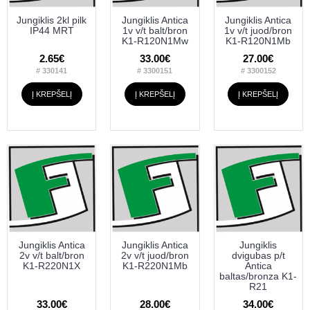
Jungiklis 2kl pilk
Jungiklis Antica
Jungiklis Antica
IP44 MRT
1v v/t balt/bron
1v v/t juod/bron
K1-R120N1Mw
K1-R120N1Mb
2.65€
33.00€
27.00€
# 330141
# 3300151
# 3300152
Į KREPŠELĮ
Į KREPŠELĮ
Į KREPŠELĮ
Jungiklis Antica
Jungiklis Antica
Jungiklis
2v v/t balt/bron
2v v/t juod/bron
dvigubas p/t
K1-R220N1X
K1-R220N1Mb
Antica
baltas/bronza K1-
R21
33.00€
28.00€
34.00€