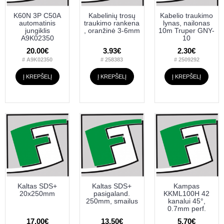
K60N 3P C50A
Kabelinių trosų
Kabelio traukimo
automatinis
traukimo rankena
lynas, nailonas
jungiklis
, oranžinė 3-6mm
10m Truper GNY-
A9K02350
10
20.00€
3.93€
2.30€
# A9K02350
# 258383
# 2509292
Į KREPŠELĮ
Į KREPŠELĮ
Į KREPŠELĮ
Kaltas SDS+
Kaltas SDS+
Kampas
20x250mm
pasigaland.
KKML100H 42
250mm, smailus
kanalui 45°,
0.7mm perf.
17.00€
13.50€
5.70€