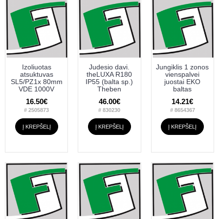
Izoliuotas
Judesio davi.
Jungiklis 1 zonos
atsuktuvas
theLUXA R180
vienspalvei
SL5/PZ1x 80mm
IP55 (balta sp.)
juostai EKO
VDE 1000V
Theben
baltas
16.50€
46.00€
14.21€
# 2505873
# 830230
# 8654367
Į KREPŠELĮ
Į KREPŠELĮ
Į KREPŠELĮ