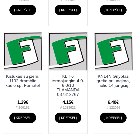
Į KREPŠELĮ
Į KREPŠELĮ
Į KREPŠELĮ
Kištukas su įžem.
KLIT6
KN14N Gnybtas
1102 dramblio
termojungim 4.0-
greito prijungimo,
kaulo sp. Famatel
6.0/10
nulio,14 jungčių
FLAMANDA
037312767
1.29€
4.15€
6.40€
# 200152
# 1023622
# 122066
Į KREPŠELĮ
Į KREPŠELĮ
Į KREPŠELĮ