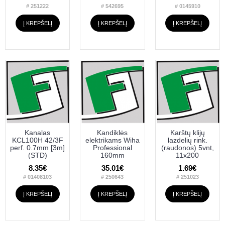
# 251222
# 542695
# 0145910
Į KREPŠELĮ
Į KREPŠELĮ
Į KREPŠELĮ
Kanalas
Kandiklės
Karštų klijų
KCL100H 42/3F
elektrikams Wiha
lazdelių rink.
perf. 0.7mm [3m]
Professional
(raudonos) 5vnt,
(STD)
160mm
11x200
8.35€
35.01€
1.69€
# 01408103
# 250643
# 251023
Į KREPŠELĮ
Į KREPŠELĮ
Į KREPŠELĮ