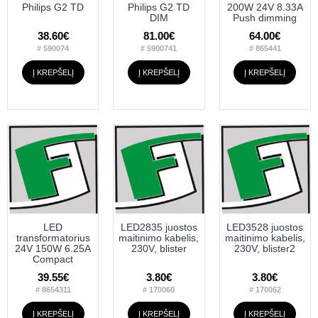
Philips G2 TD
Philips G2 TD
200W 24V 8.33A
DIM
Push dimming
38.60€
81.00€
64.00€
# 590074
# 5900741
# 865441
Į KREPŠELĮ
Į KREPŠELĮ
Į KREPŠELĮ
LED
LED2835 juostos
LED3528 juostos
transformatorius
maitinimo kabelis,
maitinimo kabelis,
24V 150W 6.25A
230V, blister
230V, blister2
Compact
39.55€
3.80€
3.80€
# 8654311
# 170060
# 170062
Į KREPŠELĮ
Į KREPŠELĮ
Į KREPŠELĮ