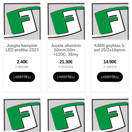
Jungtis kampinė
Juosta aliuminio
K46N gnybtas 5-
LED profiliui 2323
50mm,50m ,
pol 25/2x16qmm
+120C, 36my
2.40€
21.30€
14.90€
# 865386
# 5942261
# 120322
Į KREPŠELĮ
Į KREPŠELĮ
Į KREPŠELĮ