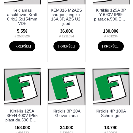
Keičiamas
KEM316 M2ABS
Kirtiklis 125A 3P
atsuktuvas Kraft
saugos jungiklis
Y 690V IP69
0.4x2.5x154mm
16A 3P, ABS U2,
plast.dė.590.EM12503
VDE
juod
5.55€
36.00€
130.00€
# 2583526
# 1211054
# 401234
Į KREPŠELĮ
Į KREPŠELĮ
Į KREPŠELĮ
Kirtiklis 125A
Kirtiklis 3P 20A
Kirtiklis 4P 100A
3P+N 400V IP55
Giovenzana
Schelinger
plast.dė.590.EM12505
158.00€
34.00€
13.79€
# 401232
# 420101
# 100026