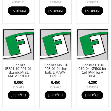
# 3300161
# 330016
# 330017
Į KREPŠELĮ
Į KREPŠELĮ
Į KREPŠELĮ
Jungiklis
Jungiklis IJ5.10-
Jungiklis P110-
IESJ1.10-201-01
203-01 2kl.b/r
010-04 XP500 b/r
skamb.b/r j.L
balt. L M/WM
1pl IP44 ba V
M/BM PROFI
PROFI
XP/B
8.06€
6.45€
4.20€
# 751150
# 751137
# 940448
Į KREPŠELĮ
Į KREPŠELĮ
Į KREPŠELĮ