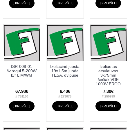
Į KREPŠELĮ
Į KREPŠELĮ
Į KREPŠELĮ
ISR-008-01
Izoliacinė juosta
Izoliuotas
šv.regul.5-200W
19x1.5m juoda
atsuktuvas
b/r L M/WM
TESA, dvipusė
3x75mm
šešiak.VDE
1000V ERGO
67.98€
6.40€
7.30€
# 751160
# 273075
# 250999
Į KREPŠELĮ
Į KREPŠELĮ
Į KREPŠELĮ