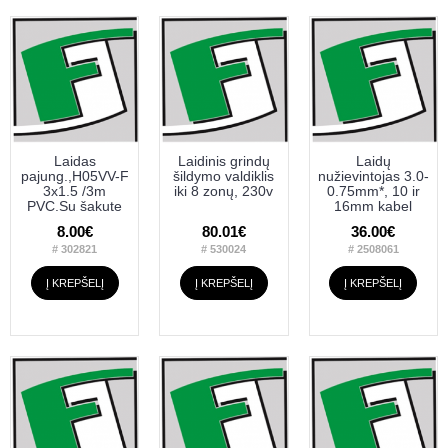
Laidas
Laidinis grindų
Laidų
pajung.,H05VV-F
šildymo valdiklis
nužievintojas 3.0-
3x1.5 /3m
iki 8 zonų, 230v
0.75mm*, 10 ir
PVC.Su šakute
16mm kabel
8.00€
80.01€
36.00€
# 302821
# 530024
# 2508061
Į KREPŠELĮ
Į KREPŠELĮ
Į KREPŠELĮ