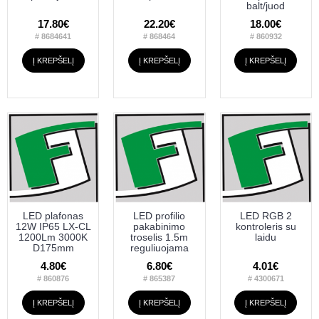
balt/juod
17.80€
22.20€
18.00€
# 8684641
# 868464
# 860932
Į KREPŠELĮ
Į KREPŠELĮ
Į KREPŠELĮ
LED plafonas
LED profilio
LED RGB 2
12W IP65 LX-CL
pakabinimo
kontroleris su
1200Lm 3000K
troselis 1.5m
laidu
D175mm
reguliuojama
4.80€
6.80€
4.01€
# 860876
# 865387
# 4300671
Į KREPŠELĮ
Į KREPŠELĮ
Į KREPŠELĮ