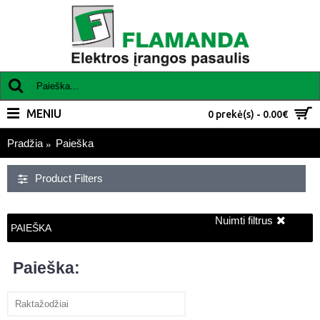
MENIU
0 prekė(s) - 0.00€
Pradžia
Paieška
Product Filters
Nuimti filtrus
PAIEŠKA
Paieška: