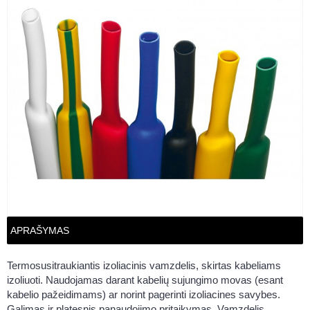
APRAŠYMAS
Termosusitraukiantis izoliacinis vamzdelis, skirtas kabeliams
izoliuoti. Naudojamas darant kabelių sujungimo movas (esant
kabelio pažeidimams) ar norint pagerinti izoliacines savybes.
Galimas ir platesnis panaudojimo pritaikymas. Vamzdelis