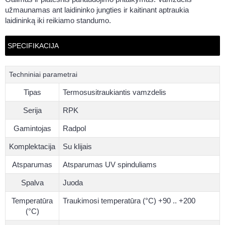
užmaunamas ant laidininko jungties ir kaitinant aptraukia
laidininką iki reikiamo standumo.
SPECIFIKACIJA
Techniniai parametrai
Tipas
Termosusitraukiantis vamzdelis
Serija
RPK
Gamintojas
Radpol
Komplektacija
Su klijais
Atsparumas
Atsparumas UV spinduliams
Spalva
Juoda
Temperatūra
Traukimosi temperatūra (°C) +90 .. +200
(°C)