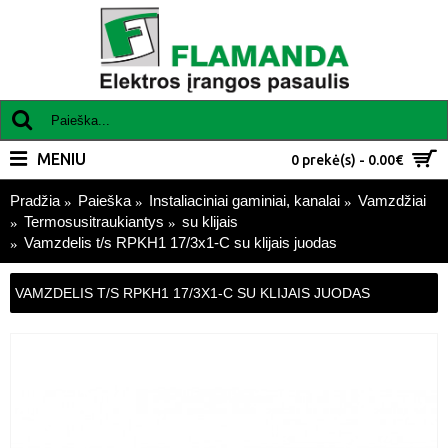
MENIU
0 prekė(s) - 0.00€
Pradžia
Paieška
Instaliaciniai gaminiai, kanalai
Vamzdžiai
Termosusitraukiantys
su klijais
Vamzdelis t/s RPKH1 17/3x1-C su klijais juodas
VAMZDELIS T/S RPKH1 17/3X1-C SU KLIJAIS JUODAS