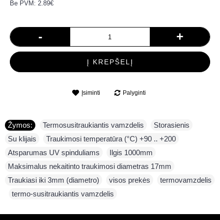
Be PVM: 2.89€
-
+
Į KREPŠELĮ
Įsiminti
Palyginti
Žymos:
Termosusitraukiantis vamzdelis
,
Storasienis
,
Su klijais
,
Traukimosi temperatūra (°C) +90 .. +200
,
Atsparumas UV spinduliams
,
Ilgis 1000mm
,
Maksimalus nekaitinto traukimosi diametras 17mm
,
Traukiasi iki 3mm (diametro)
,
visos prekės
,
termovamzdelis
,
termo-susitraukiantis vamzdelis