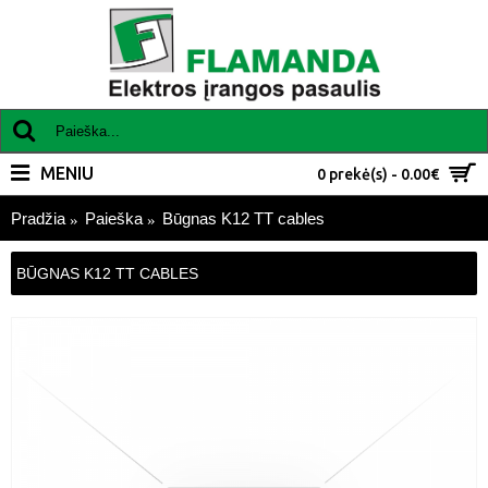
MENIU
0 prekė(s) - 0.00€
Pradžia
Paieška
Būgnas K12 TT cables
BŪGNAS K12 TT CABLES