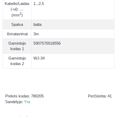
Kabelis/Laidas
1...2.5
(-ui): …
2
(mm
)
Spalva
balta
Išmatavimai
3m
Gamintojo
5907570018556
kodas 1
Gamintojo
WJ-34
kodas 2
Prekės kodas:
780205
Peržiūrėta: 41
Sandėlyje:
Yra