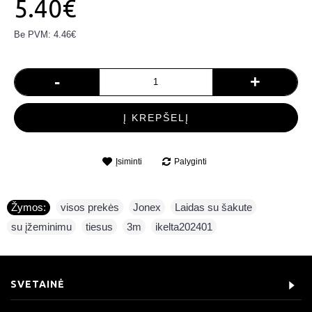
5.40€
Be PVM: 4.46€
-
+
Į KREPŠELĮ
Įsiminti
Palyginti
Žymos:
visos prekės
,
Jonex
,
Laidas su šakute
,
su įžeminimu
,
tiesus
,
3m
,
ikelta202401
SVETAINĖ