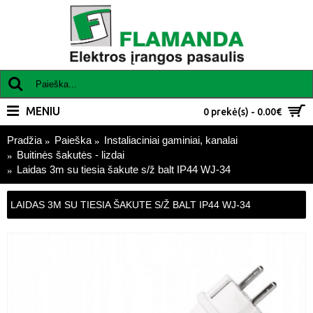
MENIU
0 prekė(s) - 0.00€
Pradžia
Paieška
Instaliaciniai gaminiai, kanalai
Buitinės šakutės - lizdai
Laidas 3m su tiesia šakute s/ž balt IP44 WJ-34
LAIDAS 3M SU TIESIA ŠAKUTE S/Ž BALT IP44 WJ-34