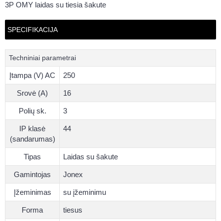
3P OMY laidas su tiesia šakute
SPECIFIKACIJA
Techniniai parametrai
Įtampa (V) AC
250
Srovė (A)
16
Polių sk.
3
IP klasė
44
(sandarumas)
Tipas
Laidas su šakute
Gamintojas
Jonex
Įžeminimas
su įžeminimu
Forma
tiesus