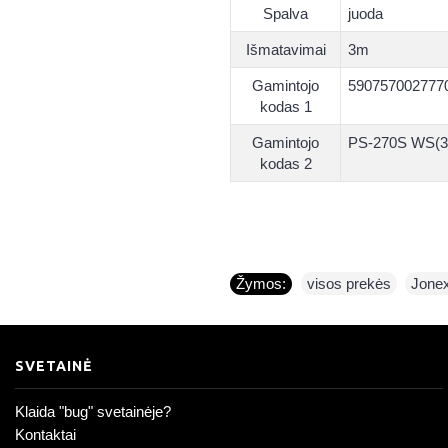
Spalva
juoda
Išmatavimai
3m
Gamintojo
590757002777
kodas 1
Gamintojo
PS-270S WS(3
kodas 2
Žymos:
visos prekės
,
Jone
SVETAINĖ
Klaida "bug" svetainėje?
Kontaktai