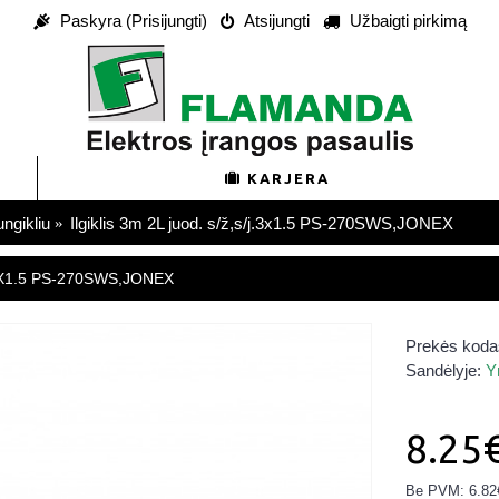
Paskyra (Prisijungti)
Atsijungti
Užbaigti pirkimą
KARJERA
ungikliu
Ilgiklis 3m 2L juod. s/ž,s/j.3x1.5 PS-270SWS,JONEX
.3X1.5 PS-270SWS,JONEX
Prekės koda
Sandėlyje:
Y
8.25
Be PVM: 6.82