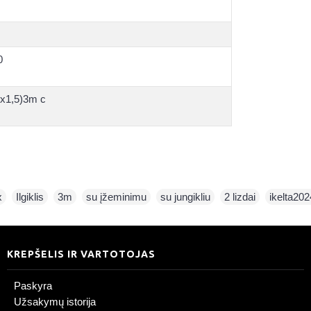
0
x1,5)3m c
x
,
Ilgiklis
,
3m
,
su įžeminimu
,
su jungikliu
,
2 lizdai
,
ikelta20
KREPŠELIS IR VARTOTOJAS
Paskyra
Užsakymų istorija