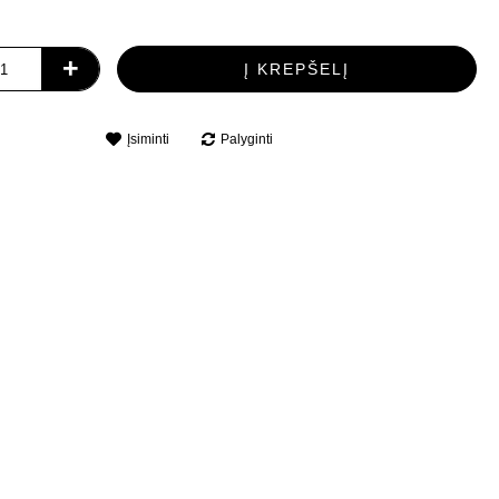
+
Į KREPŠELĮ
Įsiminti
Palyginti