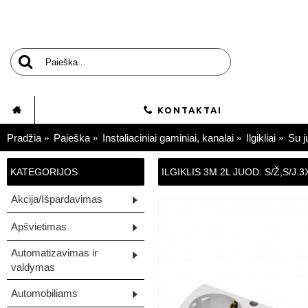
KONTAKTAI
Pradžia
Paieška
Instaliaciniai gaminiai, kanalai
Ilgikliai
Su j
KATEGORIJOS
ILGIKLIS 3M 2L JUOD. S/Ž,S/J
Akcija/Išpardavimas
Apšvietimas
Automatizavimas ir
valdymas
Automobiliams