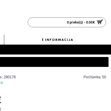
0 prekė(s) - 0.00€
INFORMACIJA
s:
280178
Peržiūrėta: 50
ra
€
€