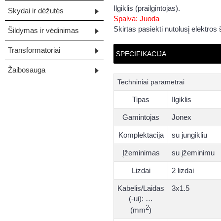
Ilgiklis (prailgintojas).
Skydai ir dėžutės
Spalva: Juoda
Skirtas pasiekti nutolusį elektros š
Šildymas ir vėdinimas
Transformatoriai
SPECIFIKACIJA
Žaibosauga
Techniniai parametrai
Tipas
Ilgiklis
Gamintojas
Jonex
Komplektacija
su jungikliu
Įžeminimas
su įžeminimu
Lizdai
2 lizdai
Kabelis/Laidas
3x1.5
(-ui): …
2
(mm
)